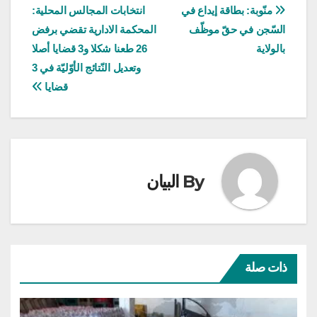
تصفّح
منّوبة: بطاقة إيداع في
انتخابات المجالس المحلية:
السّجن في حقّ موظّف
المحكمة الادارية تقضي برفض
المقالات
بالولاية
26 طعنا شكلا و3 قضايا أصلا
وتعديل النّتائج الأوّليّة في 3
قضايا
By
البيان
ذات صلة