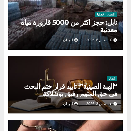
اقتصاد
قضايا
نابل: حجز أكثر من 5000 قارورة مياه
معدنية
أغسطس 6, 2026
البيان
قضايا
“الهبة الصينية”: تأييد قرار ختم البحث
في حق المتهم رفيق بوشلاكة
أغسطس 3, 2026
البيان