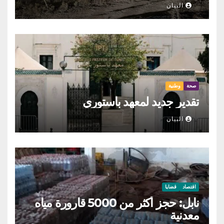
البيان
صحة
وطنية
تقدير جديد لمعهد باستوري
البيان
اقتصاد
قضايا
نابل: حجز أكثر من 5000 قارورة مياه
معدنية