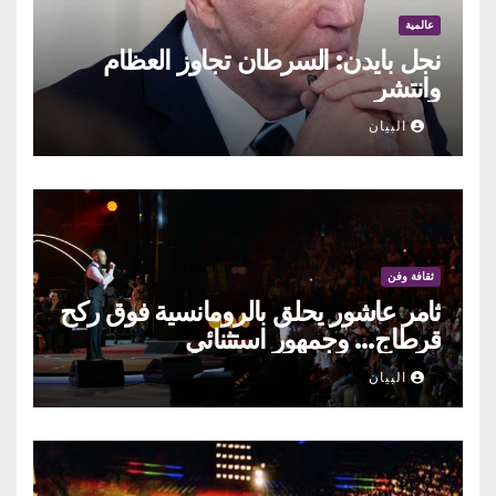
عالمية
نجل بايدن: السرطان تجاوز العظام
وانتشر
البيان
ثقافة وفن
ثامر عاشور يحلق بالرومانسية فوق ركح
قرطاج… وجمهور استثنائي
البيان