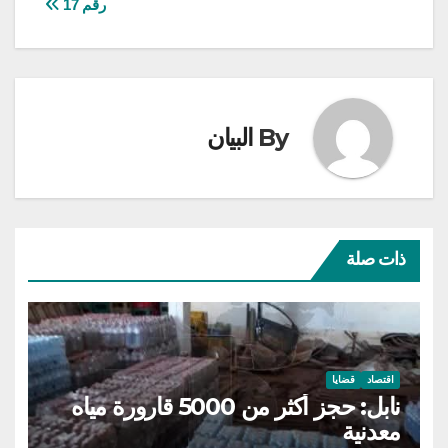
رقم 17
By
البيان
ذات صلة
اقتصاد
قضايا
نابل: حجز أكثر من 5000 قارورة مياه
معدنية