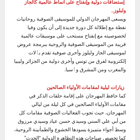
إستضافات دولية وإنفتاح على أنماط عالمية كالجاز
ولبلوز..
ويسعى المهرجان الدولي للموسيقى الصوفية روحانيات
نفطة مع إطلالة كل دورة جديدة إلى أن يكون وفيا
لخصوصيته مع إنفتاح مستحب على موسيقات عالمية
قريبة من الموسيقى الصوفية والروحية ببرمجة عروض
لموسيقى الجاز ولبلوز وأخرى صوفية تقدم بٱلات
إلكترونية لفرق من تونس وأخرى دولية من الجزائر وليبيا
والمغرب ومن المشرق وٱسيا.
زيارات ليلية لمقامات الأولياء الصالحين
كما حافظ المهرجان على إقامة حلقات الذكر في
مقامات الأولياء الصالحين في كل ليلة من ليالي
المهرجان، حيث تجوب الفعاليات الصوفية مقامات كل
من أبي علي السني وسيدي حسن عياد وسيدي مرزوق
وسط أجواء متميزة يسودها الخشوع والطمأنينة الروحية،
كما تخصص صباحات هذه التظاهرة الدولية “الحدث”