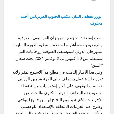
توزر-نفطة : البيان مكتب الجنوب الغربي/من أحمد
مخلوف
بلغت إستعدادات جمعية مهرجان الموسيقى الصوفية
والروحية بنفطة أشواطا متقدمة لتنظيم الدورة السابعة
للمهرجان الدولي للموسيقى الصوفية روحانيات التي
ستنتظم من 30 أكتوبر إلى 2 نوفمبر 2024 تحت شعار
“عشق”.
وفي هذا الإطار إلتأمت في مطلع هذا الأسبوع بمقر ولاية
توزر جلسة عمل بإشراف والي الجهة شاهين الزريبي
خصصت للوقوف على ٱخر إستعدادات مدينة نفطة
لتنظيم هذه التظاهرة الدولية الكبرى والبحث عن
الإجراءات الكفيلة بتأمين النجاح لها من جميع النواحي
وطرح اهم الجزئيات المتعلقة بالإستعداد اللوجستي
والأمني لتنظيم العروض وتأمينها. وقد شدد والي الجهة