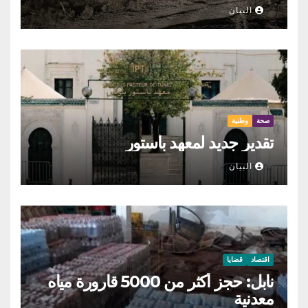
البيان
صحة
وطنية
تقدير جديد لمعهد باستور
البيان
اقتصاد
قضايا
نابل: حجز أكثر من 5000 قارورة مياه
معدنية