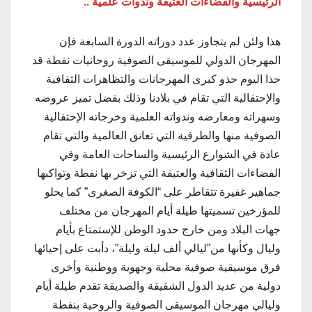
الرئيسية والفضاءات العتيقة وندوات علمية ..
هذا ولئن لم يتجاوز عدد دوراته الدورة السابعة فإن
المهرجان الدولي للموسيقى الصوفية روحانيات نفطة قد
حذا اليوم حذو كبرى المهرجانات والتظاهرات الثقافية
والإحتفالية التي تقام في بلادنا وذلك بفضل تميز عروضه
وسهراته ومعارضه وندواته العلمية وخرجاته الإحتفالية
الصوفية منها والطرقية التي تعانق العالمية والتي تقام
عادة في الشوارع الرئيسية والساحات العامة وفي
الفضاءات الثقافية والعتيقة التي تزخر بها نفطة وتواكبها
جماهير غفيرة تتقاطر على “الكوفة الصغرى” كما يحلو
للمؤرخين تسميتها طيلة أيام المهرجان من مختلف
جهات البلاد ومن خارج حدود الوطن للإستمتاع بأيام
وليال وكأنها من”ليالي ألف ليلة وليلة”، دأبت على إحيائها
فرق موسيقية صوفية محلية وجهوية ووطنية وأخرى
دولية من عديد الدول الشقيقة والصديقة تقدم طيلة أيام
وليالي مهرجان الموسيقى الصوفية والروحية بنفطة