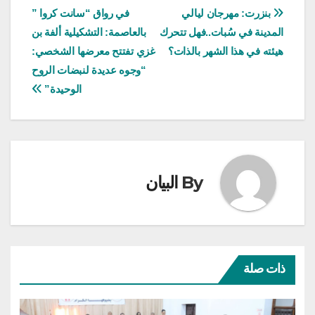
تصفّح
بنزرت: مهرجان ليالي
في رواق “سانت كروا ”
المدينة في سُبات..فهل تتحرك
بالعاصمة: التشكيلية ألفة بن
المقالات
هيئته في هذا الشهر بالذات؟
غزي تفتتح معرضها الشخصي:
“وجوه عديدة لنبضات الروح
الوحيدة”
By
البيان
ذات صلة