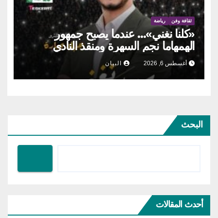
ثقافة وفن
رياضة
«كلنا نغني»… عندما يصبح جمهور
الهمهاما نجم السهرة ومنقذ النادي
أغسطس 6, 2026
البيان
البحث
أحدث المقالات