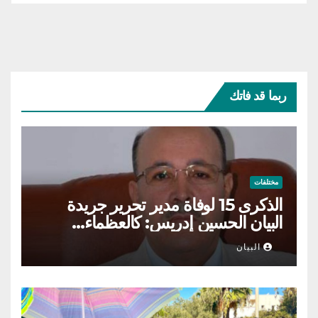
ربما قد فاتك
مختلفات
الذكرى 15 لوفاة مدير تحرير جريدة
البيان الحسين إدريس: كالعظماء…
عاش شامخا ورحل واقفا
البيان