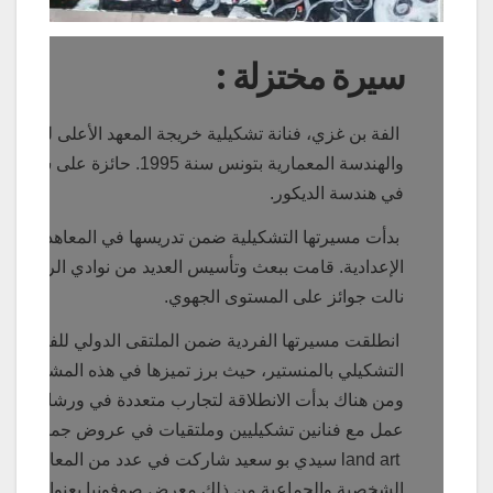
سيرة مختزلة :
الفة بن غزي، فنانة تشكيلية خريجة المعهد الأعلى للفنون
والهندسة المعمارية بتونس سنة 1995. حائزة على شهادة
في هندسة الديكور.
بدأت مسيرتها التشكيلية ضمن تدريسها في المعاهد
الإعدادية. قامت ببعث وتأسيس العديد من نوادي الرسم.
نالت جوائز على المستوى الجهوي.
انطلقت مسيرتها الفردية ضمن الملتقى الدولي للفن
التشكيلي بالمنستير، حيث برز تميزها في هذه المشاركة
ومن هناك بدأت الانطلاقة لتجارب متعددة في ورشات
عمل مع فنانين تشكيليين وملتقيات في عروض جماعية
land art سيدي بو سعيد شاركت في عدد من المعارض
الشخصية والجماعية من ذلك معرض صوفونيا بعنوان :