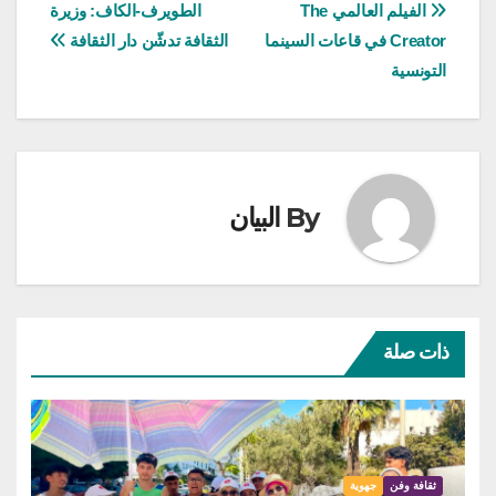
تصفّح
الفيلم العالمي The
الطويرف-الكاف: وزيرة
Creator في قاعات السينما
الثقافة تدشّن دار الثقافة
المقالات
التونسية
By
البيان
ذات صلة
ثقافة وفن
جهوية