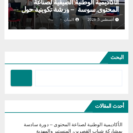
الأكاديمية الوطنية الصيفية لصناعة
المحتوى سوسة – ورشة تكوينية حول
الحوكمة التشاركية
أغسطس 5, 2026
البيان
البحث
أحدث المقالات
الأكاديمية الوطنية لصناعة المحتوى – دورة سادسة
بمشاركة شباب القصرين، المنستير والمهدية