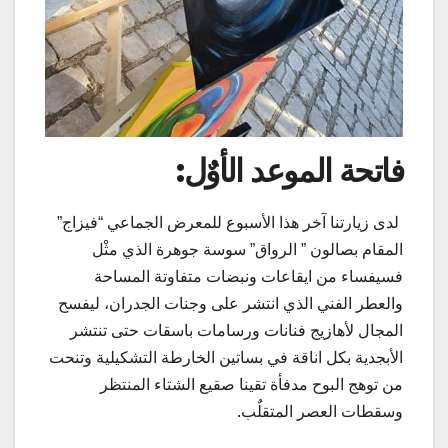
فاتحة الموعد الأوٌل:
لدى زيارتنا آخر هذا الأسبوع للمعرض الجماعي “فيزاج”
المقام بصالون ” الرواق” سوسة جوهرة الذي مثْل
فسيفساء من ايقاعات ونبضات متفاوتة المساحة
والعطر الفني الذي انتشر على وجنات الجدران، ليفسح
المجال لأهازيج فنانات ورسامات باسقات حتى تنتشر
الأبجدية بكل اناقة في بساتين الخارطة التشكيلية وتنحت
من توهج البوح مدفأة تقينا صقيع الشتاء المنتظر
وسقطات العصر المتقلٌب.