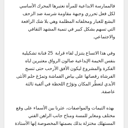
فالممارسة الابداعية للمرأة نعتبرها المحرك الأساسي
لكل فعل تحرري وجبهة مقاومة شرسة ضد الزحف
البشع للغبار ومخلفاته المظلمة وهي بلا شك الرافعة
التي تسهم بشكل كبير في تنمية المشهد الثقافي
والاجتماعي.
وفي هذا الاتساع يتنزل لقاء قرابة 25 فنانة تشكيلية
بنفس الخيمة الإبداعية صالون الرواق معتبرين اياه
الفكرة والمشروع ليكون الأفق الأرحب حتى تنسج
الفرشاة رقصاتها على بياض القماشة وتمرٌغ حلم الأنثى
الأبدي لتعطٌر المكان وتؤرٌخ اللحظة في ألفية ثالثة
عاصفة.
بهذه التيمات والمواصفات، عثرنا بين الأسماء على وقع
مختلف ومغاير للمسة ومناخ جانب الراهن الفني
المستهلك مختزلة بذلك بصمتها المخصوصة إنها الأستاذة