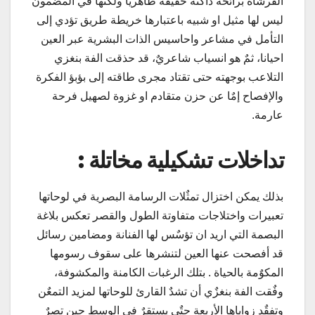
الفرشاة برائحة داكنة خفيفة ظاهريا ولكنها في المضمون
ليس لها مثيل او شبيه باعتبارها خريطة طريق تؤدي إلى
التأمل في مشاعر واحاسيس الذات البشرية عبر العين
احيانا، ثمٌ هو انسياب شاعريٌ، قد حذقت الفة بنغزي
التلاعب بوجهته حتى تقتاد مجرى طاقته إلى بؤبؤ الفكرة
والإفصاح إمٌا عن حزن متقادم او غزوة لصهيل فرحة
عارمة.
تداخلات تشكيلية مخاتلة
:
بذلك يمكن اختزال تمثٌلات الرسامة البصرية في لوحاتها
تعبيرات واختلاجات متفاوتة الطول والقصر تعكس بلاغة
البصمة التي اريد ان تؤسٌس لها الفنانة ومضامين رسائل
قد أفصحت عنها العين لتنشرها على سقوف رسومها
المكوٌمة بالحياة . بتلك الرغبات الكامنة والمكشوفة،
وفٌقت الفة بنغزٌي أن تشدٌ القارئ للوحاتها لمزيد التمعٌن
وتفقٌد زواياها الأربعة حتٌى يستقرٌ في الوسط حين تصرٌ