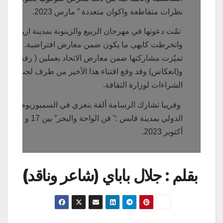
نظرات متقاطعة واكوان متعددة ” مارس 2023.
تمٌت دعوتها في مهرجان الربيع والزيتونة بمدينة اريانة
وانخرطت كابهى ما يكون ضمن معارض افتراضية. أخيرا
تميٌزت مشاركتها ضمن معارض الاتحاد بعملين ( رفة عين)
و(انعكاس) وقد وقع اقتناء هذا الأخير من طرف لجنة
الشراءات لوزارة الثقافة.
وقريبا تشارك الرسامة ألفة بنغزي في السمبوزيوم
الدولي بمدينة قابس :” فن الواحة والبحر” بين 17 و 24
أكتوبر 2023.
بقلم : جلال باباي (
شاعر وناقد)