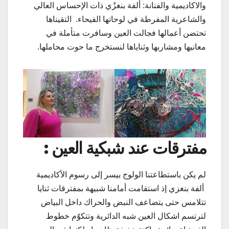
والاكاديمية والفنانة: ألفة بنغزٌي ذات الإحساس العالي
والشاعرية المفرطة في لوحاتها الفيحاء. التقيناها
تحتضن أعمالها فجالت العين وسافرت متأملة في
معانيها ومشاربها وثناياها لنستخرج ما حوت محاملها.
مفترقات عند شبكية العين :
لم يكن باستطاعتنا الولوج بيسر إلى رسوم الأكاديمية
ألفة بنغزي إذ استقامت أمامنا شبيهة بمفترقات ثنايا
تتلامس حتى يتضاعف النبض والحراك داخل البياض
لترتسم اشكال العين شبه الدائرية وتتكوٌم خطوط