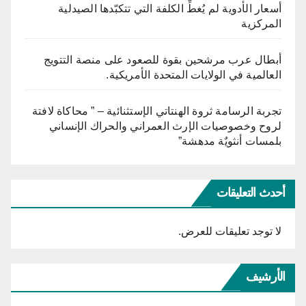
أسعار الأدوية لم يُغطِّ الكلفة التي تتكبّدها الصيدلية
المركزية
أبطال عرب مرشحين بقوة للصعود على منصة التتويج
العالمية في الولايات المتحدة الأمريكية.
تجربة الرسامة ثروة الهنتاتي الإستثنائية – ” محاكاة لافتة
لروح وخصوصيات الإرث العمراني والحراك الإنساني
بلمسات أنثويٌة مدهشة”
أحدث التعليقات
لا توجد تعليقات للعرض.
الأرشيف