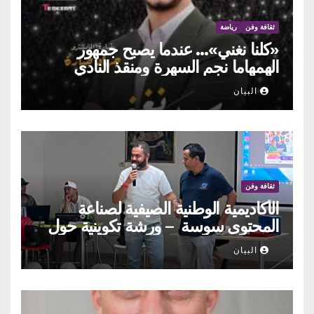
ثقافة وفن
رياضة
«كلنا نغني»… عندما يصبح جمهور
الهمهاما نجم السهرة ومنقذ النادي
البيان
ثقافة وفن
الأكاديمية الوطنية الصيفية لصناعة
المحتوى سوسة – ورشة تكوينية حول
الحوكمة التشاركية
البيان