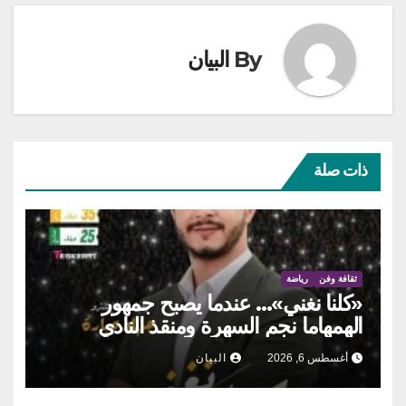
By
البيان
ذات صلة
ثقافة وفن
رياضة
«كلنا نغني»… عندما يصبح جمهور
الهمهاما نجم السهرة ومنقذ النادي
أغسطس 6, 2026
البيان