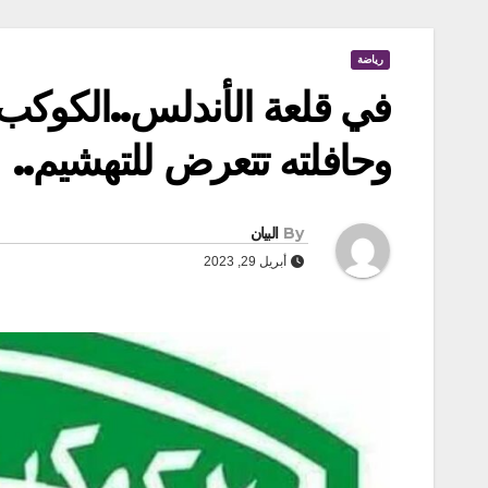
رياضة
في قلعة الأندلس..الكوكب
وحافلته تتعرض للتهشيم..
By
البيان
أبريل 29, 2023