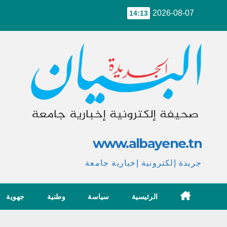
Ski
2026-08-07
14:13
t
conten
www.albayene.tn
جريدة إلكترونية إخبارية جامعة
الرئيسية
سياسة
وطنية
جهوية