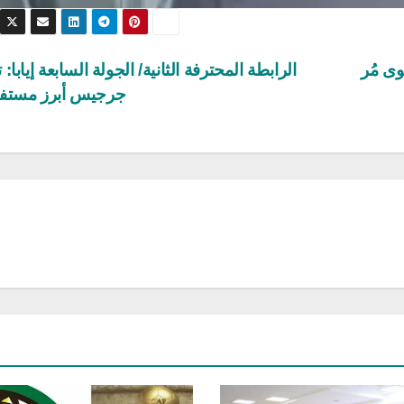
وى مُر
الرابطة المحترفة الثانية/ الجولة السابعة إيابا:
جرجيس أبرز مستف