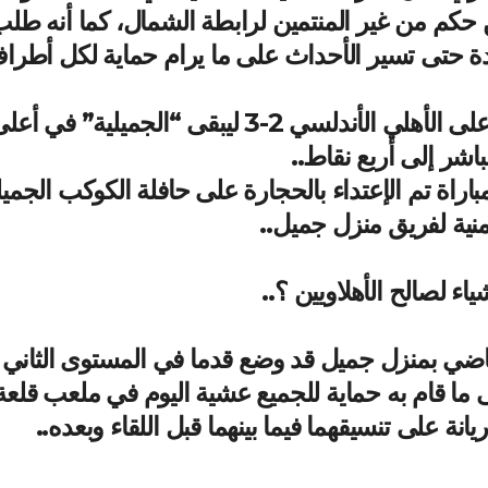
ن حكم من غير المنتمين لرابطة الشمال، كما أنه طل
ادة حتى تسير الأحداث على ما يرام حماية لكل أطرا
المباراة انتهت بانتصار كوكب منزل جميل على الأهلي الأندلسي 2-3 ليبقى “الجميلية” في أ
باشر إلى أربع نقاط..
مباراة تم الإعتداء بالحجارة على حافلة الكوكب الجمي
منية لفريق منزل جميل..
اء لصالح الأهلاويين ؟..
ضي بمنزل جميل قد وضع قدما في المستوى الثاني
ى ما قام به حماية للجميع عشية اليوم في ملعب قلعة
انة على تنسيقهما فيما بينهما قبل اللقاء وبعده..