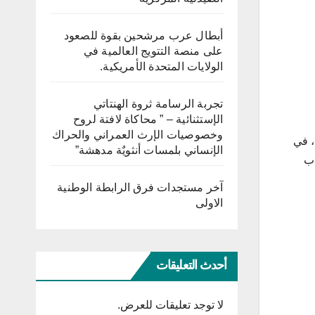
أبطال عرب مرشحين بقوة للصعود
على منصة التتويج العالمية في
الولايات المتحدة الأمريكية.
تجربة الرسامة ثروة الهنتاتي
الإستثنائية – ” محاكاة لافتة لروح
وخصوصيات الإرث العمراني والحراك
حكاما تترواح بين عامين و38 سنة سجنا، في
الإنساني بلمسات أنثويٌة مدهشة”
قطاب
آخر مستجدات فرق الرابطة الوطنية
الاولى
أحدث التعليقات
لا توجد تعليقات للعرض.