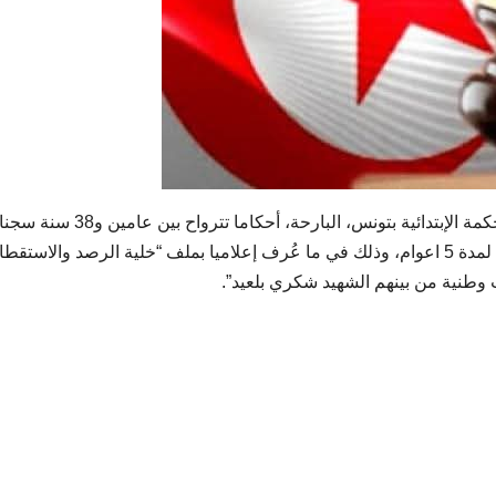
أصدرت الدائرة الجنائية المختصة في قضايا الإرهاب بالمحكمة الإبتدائية بتونس، البارحة، أ
حق 10 مُتّهمين، وبإخضاع عدد منهم إلى المراقبة الإدارية لمدة 5 اعوام، وذلك في ما عُرف إعلاميا بملف “خلية الرصد والاست
طنية من بينهم الشهيد شكري بلعيد”.