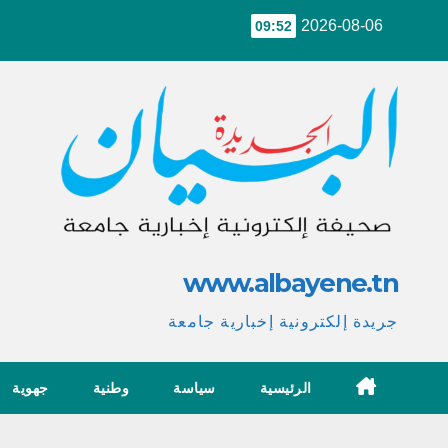
Ski
2026-08-06
09:52
t
conten
www.albayene.tn
جريدة إلكترونية إخبارية جامعة
الرئيسية
سياسة
وطنية
جهوية