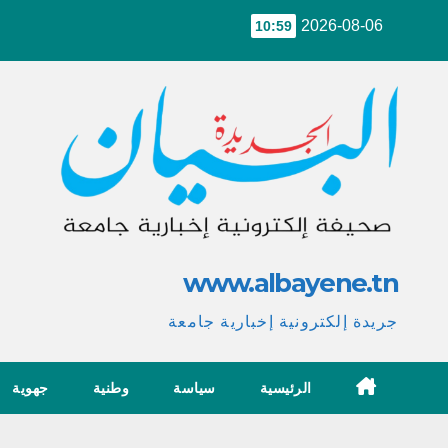
Ski
2026-08-06
10:59
t
conten
www.albayene.tn
جريدة إلكترونية إخبارية جامعة
الرئيسية
سياسة
وطنية
جهوية