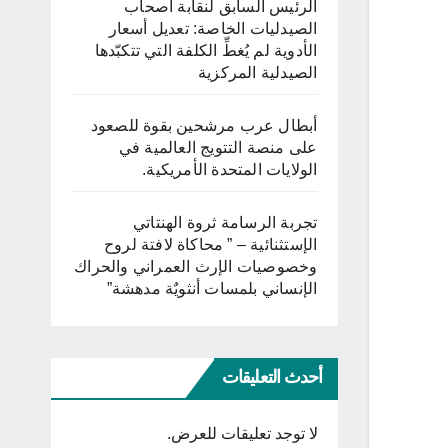
الرئيس السابق لنقابة أصحاب
الصيدليات الخاصة: تعديل أسعار
الأدوية لم يُغطِّ الكلفة التي تتكبّدها
الصيدلية المركزية
أبطال عرب مرشحين بقوة للصعود
على منصة التتويج العالمية في
الولايات المتحدة الأمريكية.
تجربة الرسامة ثروة الهنتاتي
الإستثنائية – ” محاكاة لافتة لروح
وخصوصيات الإرث العمراني والحراك
الإنساني بلمسات أنثويٌة مدهشة”
أحدث التعليقات
لا توجد تعليقات للعرض.