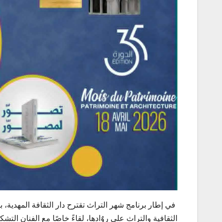
في إطار برنامج شهر التراث تقترح دار الثقافة المهدية، 
الثقافية والتراث على روٌادها، لقاءً خاصًا مع الفنان ا