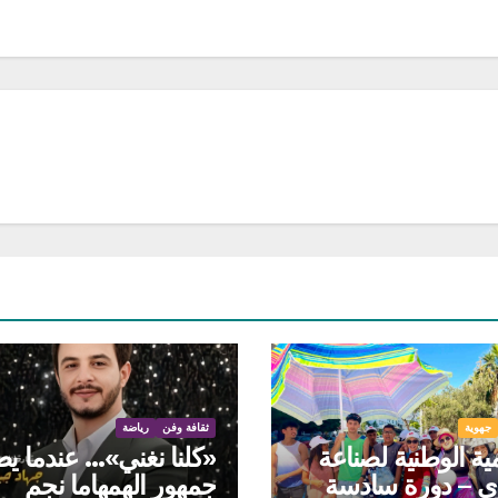
جهوية
ثقافة وفن
رياضة
مية الوطنية لصناعة
«كلنا نغني»… عندما ي
ى – دورة سادسة
جمهور الهمهاما نجم