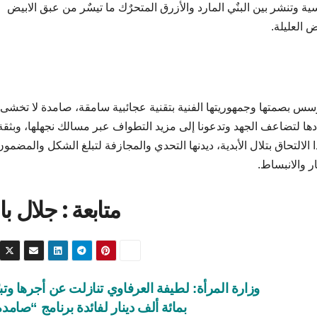
ة وتنشر بين البنٌي المارد والأزرق المتحرٌك ما تيسٌر من عبق الابيض
 العليلة.
س بصمتها وجمهوريتها الفنية بتقنية عجائبية سامقة، صامدة لا تخشى
ادها لتضاعف الجهد وتدعونا إلى مزيد التطواف عبر مسالك نجهلها، وبثقة
ا الالتحاق بتلال الأبدية، ديدنها التحدي والمجازفة لتبلغ الشكل والمضمون
ار والانبساط.
متابعة : جلال با
وزارة المرأة: لطيفة العرفاوي تنازلت عن أجرها وت
بمائة ألف دينار لفائدة برنامج “صامد