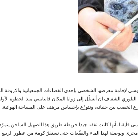
 موسى لإقامة معرضها الشخصي بإحدى الفضاءات الجمعياتية والاروقة الف
ا البلوري الشفاف ان أتسلٌل إلى زوايا المكان فانتابتني منذ الخطوة الأول
زرع الخصب بين جنباته، وتتوزٌع بإحساس مرهف على المساحة الهوائية.
ى فأيقنا بأنها كانت تفقه جيدا خريطة طريق هذا الصهيل الساخن يتمرٌ
مجرى وبوصلة لهذا الماء والفقّعات حتى تستقرٌ كومة من عطور الربيع أ