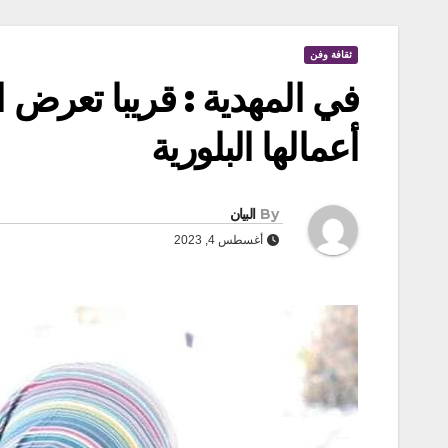
ثقافة وفن
في المهدية : قريبا تعرض ا
أعمالها البلورية
By
البيان
أغسطس 4, 2023