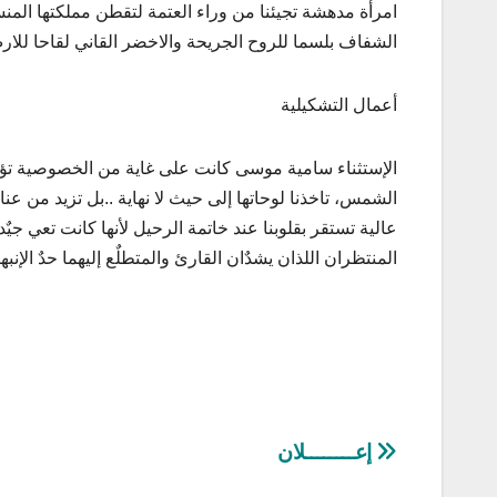
امرأة مدهشة تجيئنا من وراء العتمة لتقطن مملكتها المنسي
الشفاف بلسما للروح الجريحة والاخضر القاني لقاحا للارض
أعمال التشكيلية
الإستثناء سامية موسى كانت على غاية من الخصوصية تؤس
الشمس، تاخذنا لوحاتها إلى حيث لا نهاية ..بل تزيد من عن
عالية تستقر بقلوبنا عند خاتمة الرحيل لأنها كانت تعي جيٌد
المنتظران اللذان يشدٌان القارئ والمتطلٌع إليهما حدٌ الإنبه
تصفّح
إعــــــــلان