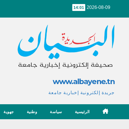
Ski
2026-08-09
14:01
t
conten
www.albayene.tn
جريدة إلكترونية إخبارية جامعة
الرئيسية
سياسة
وطنية
جهوية