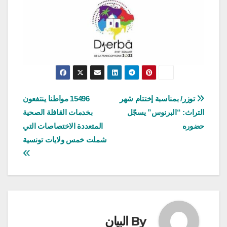
تصفّح
توزر/ بمناسبة إختتام شهر
15496 مواطنا ينتفعون
التراث: “البرنوس” يسجّل
بخدمات القافلة الصحية
المقالات
حضوره
المتعددة الاختصاصات التي
شملت خمس ولايات تونسية
By
البيان