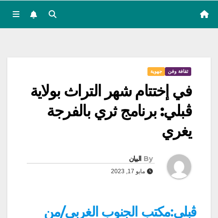
ثقافة وفن
جهوية
في إختتام شهر التراث بولاية
ڨبلي: برنامج ثري بالفرجة
يغري
By
البيان
مايو 17, 2023
ڨبلي:مكتب الجنوب الغربي/من