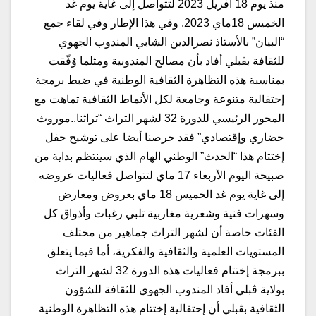
منذ يوم 18 أفريل 2023 لتتواصل إلى غاية يوم غد
الخميس 18ماي 2023. وفي هذا الإطار وفي لقاء جمع
“البيان” بالأستاذ نصرالدين الشابي المندوب الجهوي
للثقافة بڨبلي أفاد بأن مصالح المندوبية ومثلما وُفّقت
بمناسبة هذه التظاهرة الثقافية الوطنية في ضبط برمجة
إحتفالية متنوعة وجامعة لكل الأنماط الثقافية تماهت مع
المحور الرئيسي للدورة 32 لشهر التراث “تراثنا..موروث
حضاري وإقتصادي” فقد حرصنا أيضا على توشيح حفل
إختتام هذا “الحدث” الوطني الهام الذي سينتظم بداية من
صبيحة اليوم الأربعاء 17 ماي لتتواصل فعاليات عروضه
إلى غاية يوم غد الخميس 18 ماي بعروض ومعارض
وسهرات فنية وشعرية مغاربية تلبي رغبات وأذواق كل
الفئات خاصة أن لشهر التراث جماهير من مختلف
المستويات العلمية والثقافية والفكرية، أما فيما يتعلق
ببرمجة إختتام فعاليات هذه الدورة 32 لشهر التراث
بولاية ڨبلي أفاد المندوب الجهوي للثقافة للشؤون
الثقافية بڨبلي أن إحتفالية إختتام هذه التظاهرة الوطنية