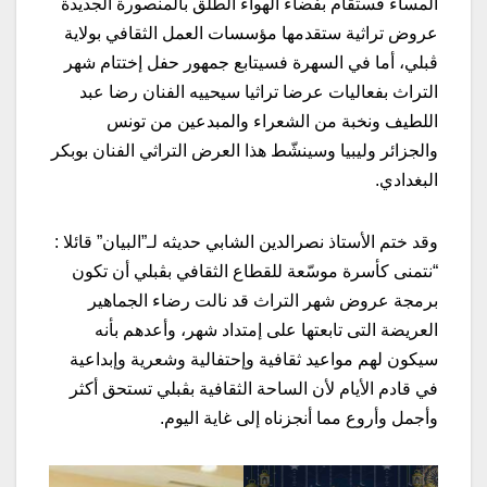
المساء فستقام بفضاء الهواء الطلق بالمنصورة الجديدة
عروض تراثية ستقدمها مؤسسات العمل الثقافي بولاية
ڨبلي، أما في السهرة فسيتابع جمهور حفل إختتام شهر
التراث بفعاليات عرضا تراثيا سيحييه الفنان رضا عبد
اللطيف ونخبة من الشعراء والمبدعين من تونس
والجزائر وليبيا وسينشّط هذا العرض التراثي الفنان بوبكر
البغدادي.
وقد ختم الأستاذ نصرالدين الشابي حديثه لـ”البيان” قائلا :
“نتمنى كأسرة موسّعة للقطاع الثقافي بڨبلي أن تكون
برمجة عروض شهر التراث قد نالت رضاء الجماهير
العريضة التى تابعتها على إمتداد شهر، وأعدهم بأنه
سيكون لهم مواعيد ثقافية وإحتفالية وشعرية وإبداعية
في قادم الأيام لأن الساحة الثقافية بڨبلي تستحق أكثر
وأجمل وأروع مما أنجزناه إلى غاية اليوم.