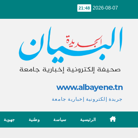
Ski
2026-08-07
21:48
t
conten
www.albayene.tn
جريدة إلكترونية إخبارية جامعة
الرئيسية
سياسة
وطنية
جهوية