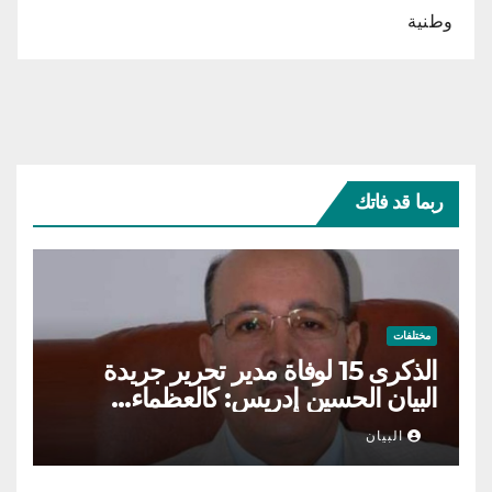
وطنية
ربما قد فاتك
مختلفات
الذكرى 15 لوفاة مدير تحرير جريدة
البيان الحسين إدريس: كالعظماء…
عاش شامخا ورحل واقفا
البيان