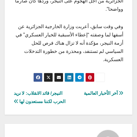
الجزائرية من أجل الهجوم على النيجر، وردها كان صارما
وواضحا”.
وفي وقت سابق، أعربت وزارة الخارجية الجزائرية عن
أسفها لما وصفته “إعطاء الأسبقية للخيار العسكري” في
أزمة النيجر، مؤكدة أنه لا تزال هناك فرص للحل
السياسي لم تستنفد، ومحذرة من خطورة التدخلات
العسكرية.
تصفّح
آخر الأخبار العالمية
النيجر/ قائد الانقلاب: لا نريد
الحرب لكننا مستعدون لها
المقالات