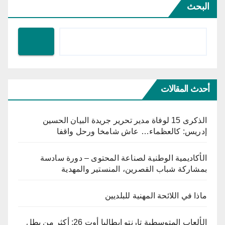
البحث
أحدث المقالات
الذكرى 15 لوفاة مدير تحرير جريدة البيان الحسين
إدريس: كالعظماء… عاش شامخا ورحل واقفا
الأكاديمية الوطنية لصناعة المحتوى – دورة سادسة
بمشاركة شباب القصرين، المنستير والمهدية
ماذا في اللائحة المهنية للبلديين
الألعاب المتوسطية تارنتو إيطاليا أوت 26: أكثر من بطل