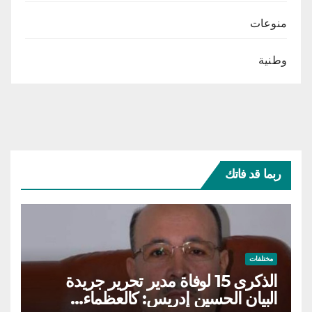
منوعات
وطنية
ربما قد فاتك
مختلفات
الذكرى 15 لوفاة مدير تحرير جريدة
البيان الحسين إدريس: كالعظماء…