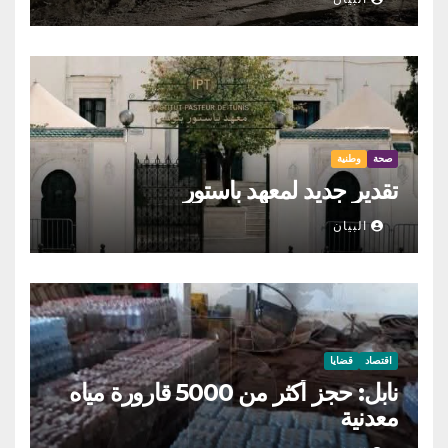
صحة
وطنية
تقدير جديد لمعهد باستور
البيان
اقتصاد
قضايا
نابل: حجز أكثر من 5000 قارورة مياه
معدنية