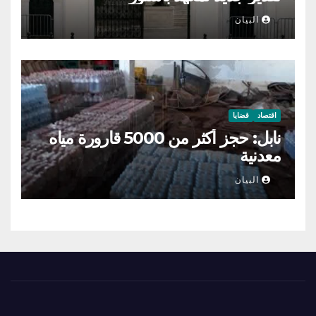
البيان
اقتصاد
قضايا
نابل: حجز أكثر من 5000 قارورة مياه
معدنية
البيان