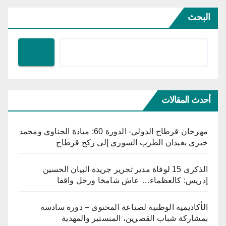
البحث
أحدث المقالات
مهرجان قرطاج الدولي- الدورة 60: ميادة الحناوي ومحمد
خيري يعيدان الطرب السوري إلى ركح قرطاج
الذكرى 15 لوفاة مدير تحرير جريدة البيان الحسين
إدريس: كالعظماء… عاش شامخا ورحل واقفا
الأكاديمية الوطنية لصناعة المحتوى – دورة سادسة
بمشاركة شباب القصرين، المنستير والمهدية