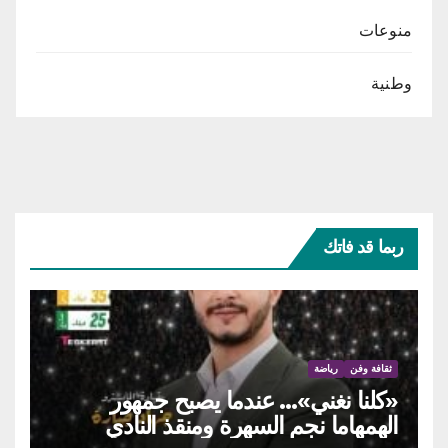
منوعات
وطنية
ربما قد فاتك
ثقافة وفن
رياضة
«كلنا نغني»… عندما يصبح جمهور
الهمهاما نجم السهرة ومنقذ النادي