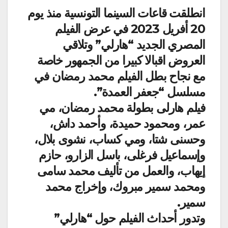
انطلقت قاعات السينما التونسية منذ يوم
20 أفريل 2023 في عرض الفيلم
المصري الجديد “هارلي” وتلاقي
العروض اقبالا كبيرا من الجمهور خاصة
مع نجاح بطل الفيلم محمد رمضان في
مسلسل “جعفر العمدة”.
فيلم هارلى بطولة محمد رمضان، مي
عمر، ومحمود حميدة، وأحمد داش،
وحسنى شتا، ومي كساب، نشوى بلال،
وإسماعيل فرغلى، باسل الزارو، حازم
إيهاب، والعمل من تأليف محمد سامى
ومحمد سمير مبروك، وإخراج محمد
سمير.
وتدور أحداث الفيلم حول “هارلي”