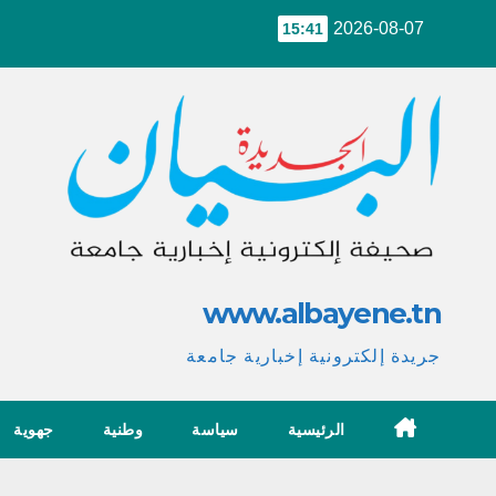
Ski
2026-08-07
15:41
t
conten
www.albayene.tn
جريدة إلكترونية إخبارية جامعة
الرئيسية
سياسة
وطنية
جهوية