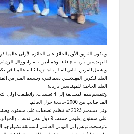
ويتكون الفريق الأول الحائز على الجائزة الأولى عالميا في
للمهندسين بأريانة Tekup وهم أيمن تانغارا، ووائل الرديفي، ويعقوب دياكيتي، وفق ما أكده ل(وات) خالد الجربي رئيس المدرسة.
ويشمل الفريق الثاني الفائز بالجائزة الثالثة عالميا في 
العليا لتكوين المهندسين بصفاقس، وتسنيم المير من ال
العليا الخاصة للمهندسين بأريانة.
ألف طالب من 2000 جامعة حول العالم.
على مستوى إقليمي جمعت 9 دول وهي تونس، والجزائر، وليبيا والمغرب، وإثيوبيا والسنيغال، ومصر، والكاميرون ومالي.