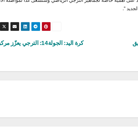
ذ على اهمية خاصة لجماهير الترجي الرياضي وسنسعى غدا لمواصلة الاد
جديد “.
يق
كرة اليد: الجولة14: الترجي يعزّز مركزه