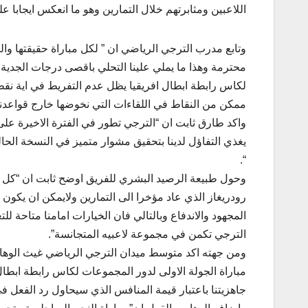
اللاعبين ومثابرتهم خلال التمارين وهو ما انعكس ايجابا عل
وتابع مدرب الترجي الرياضي ان ” لكل مباراة حقيقتها وال
محترمة وهذا ما يملي علينا التحلي باقصى درجات الجدية 
لكاس رابطة ابطال افريقيا يظل عدم التفريط في اية نقط
ممكن من النقاط في اللقاءات التي نخوضها خارج قواعدنا 
واكد طارق ثابت ان “الترجي تطور في الفترة الاخيرة عل
يغذي التفاؤل لدينا بتحقيق مشوار متميز في النسخة الحال
“.
وحول طبيعة الرصيد البشري للفريق اوضح ثابت ان “كل الل
رودريغاز الذي عاد مؤخرا الى التمارين ولايمكن ان يكون
المجهود والاندفاع وبالتالي فان الخيارات امامنا متاحة لل
الترجي تكمن في مجموعة لاعبيه المتجانسة”.
ومن جهته اكد متوسط ميدان الترجي الرياضي غيث الوهابي
مباراة الجولة الاولى لدور المجموعات لكاس رابطة ابطا
جاهزيتنا باعتبار قيمة المنافس الذي سيحاول رد الفعل ف