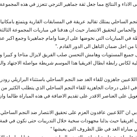
ى الاداء و النتائج مما جعل ثقة جماهير الترجي تتعزز في هذه المجموعة 
نجم الساحلي يمتلك تقاليد عريقة في المسابقات القارية ويتمتع بامكاني
والحماس لتحقيق الانتصار حيث ان هدفنا في مباريات المجموعة الثالثة
ة في المباريات التي نخوضها على ارضنا وامام جماهيرنا وجمع اكبر عد
من اجل ضمان التاهل الى الدور القادم .”
ى جميع المستويات وهامش التحسن صلب الفريق لايزال متاحا و كبيرا وه
ية لكاس رابطة ابطال افريقيا هذا الموسم شريطة مواصلة الاجتهاد والم
اعبين جاهزون للقاء الغد ضد النجم الساحلي باستثناء البرازيلي رودري
 في اعلى درجات الجاهزية للقاء النجم الساحلي الذي يتطلب الكثير من
تعويل على العناصر الاقدر على تقديم الاضافة في هذه المباراة طالما وا
 ان “اللاعبين عاقدون العزم على تحقيق الانتصار ضد النجم الساحلي
ل افريقيا حيث بذلنا مجهودات سخية خلال التدريبات حتى نكون في قمة
ي مباراة الغد في ظل الظروف التي يعيشها “