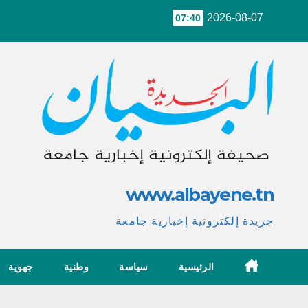
Ski
2026-08-07
07:40
t
conten
www.albayene.tn
جريدة إلكترونية إخبارية جامعة
الرئيسية
سياسة
وطنية
جهوية