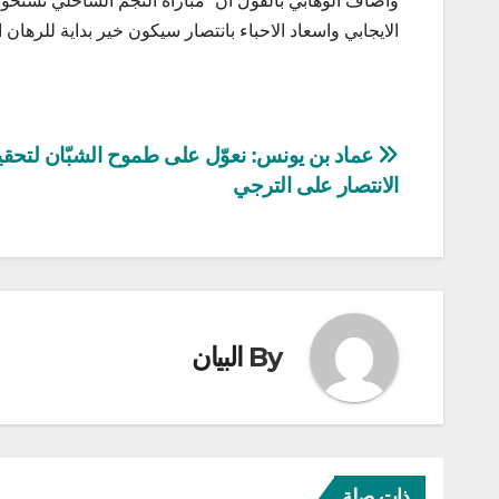
واضاف الوهابي بالقول ان” مباراة النجم الساحلي تستحو
الايجابي واسعاد الاحباء بانتصار سيكون خير بداية للرهان ال
تصفّح
عماد بن يونس: نعوّل على طموح الشبّان لتحق
الانتصار على الترجي
المقالات
By
البيان
ذات صلة