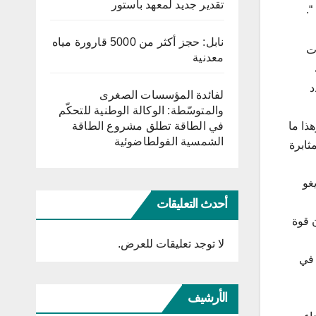
تقدير جديد لمعهد باستور
“.
نابل: حجز أكثر من 5000 قارورة مياه
ات
معدنية
د
لفائدة المؤسسات الصغرى
والمتوسّطة: الوكالة الوطنية للتحكّم
ذا ما
في الطاقة تطلق مشروع الطاقة
الشمسية الفولطاضوئية
ثابرة
غو
أحدث التعليقات
ن قوة
لا توجد تعليقات للعرض.
 في
الأرشيف