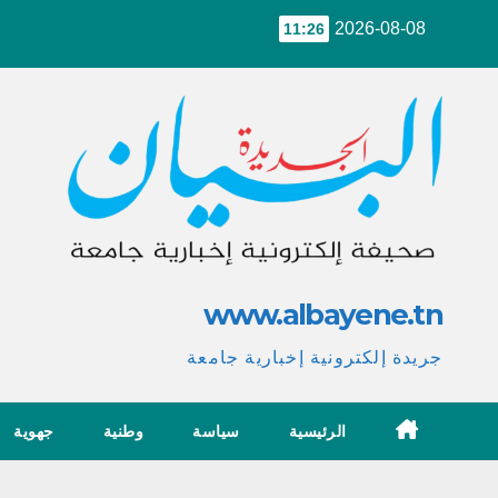
Ski
2026-08-08
11:26
t
conten
www.albayene.tn
جريدة إلكترونية إخبارية جامعة
الرئيسية
سياسة
وطنية
جهوية