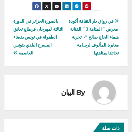
تصفّح
في رواق دار الثقافة أكودة
بالصور/ الجزائر في الدورة
معرض ” المتاهة 3 ” للفنانة
الثالثة لمهرجان قرطاج تعانق
المقالات
هيفاء الحاج صالح “- تجربة
الطفولة في تونس بفضاء
مغايرة للمألوف لرسامة
المسرح البلدي بتونس
تخاتلنا بمتاهتها
العاصمة
By
البيان
ذات صلة