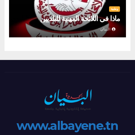
وطنية
ماذا في اللائحة المهنية للبلديين
البيان
www.albayene.tn