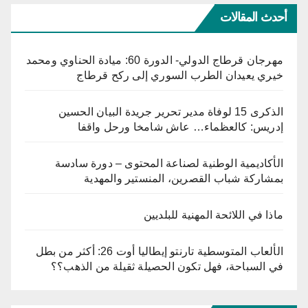
أحدث المقالات
مهرجان قرطاج الدولي- الدورة 60: ميادة الحناوي ومحمد
خيري يعيدان الطرب السوري إلى ركح قرطاج
الذكرى 15 لوفاة مدير تحرير جريدة البيان الحسين
إدريس: كالعظماء… عاش شامخا ورحل واقفا
الأكاديمية الوطنية لصناعة المحتوى – دورة سادسة
بمشاركة شباب القصرين، المنستير والمهدية
ماذا في اللائحة المهنية للبلديين
الألعاب المتوسطية تارنتو إيطاليا أوت 26: أكثر من بطل
في السباحة، فهل تكون الحصيلة ثقيلة من الذهب؟؟