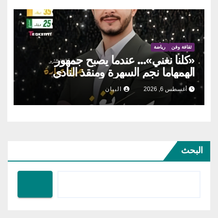
ثقافة وفن
رياضة
«كلنا نغني»… عندما يصبح جمهور
الهمهاما نجم السهرة ومنقذ النادي
أغسطس 6, 2026
البيان
البحث