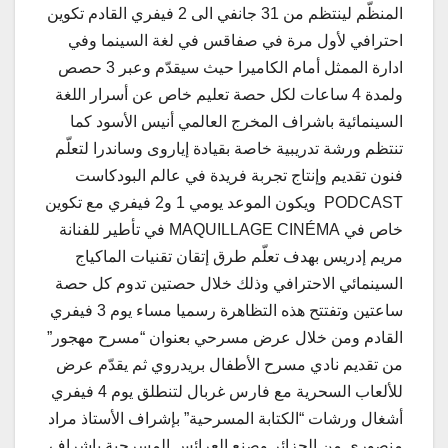
المنظّم لينتظم من 31 جانفي الى 2 فيفري القادم تكوين
احترافي لأول مرة في صفاقس في لغة السينما وفي
ادارة الممثل أمام الكاميرا حيث سيقدّم وعبر 3 حصص
ولمدة 4 ساعات لكل حصة تعليم خاص عن أسرار اللغة
السينمائية باشراف المخرج العالمي أنيس الأسود كما
تنتظم ورشة تدريبية خاصة بقيادة إياروى وساندرا لتعلّم
فنون تقديم وإنتاج تجربة فريدة في عالم البودكاست
PODCAST ويكون الموعد يومي 1 و2 فيفري مع تكوين
خاص في MAQUILLAGE CINÉMA في تأطير للفنانة
مريم إدريس بهدف تعلّم طرق إتقان تقنيات الماكياج
السينمائي الاحترافي وذلك خلال حصتين تدوم كل حصة
ساعتين وتفتتح هذه التظاهرة رسميا مساء يوم 3 فيفري
القادم ومن خلال عرض مسرحي بعنوان “مسرح مهجور”
من تقديم نادي مسرح الأطفال بريدروي ثم يقدّم عرض
للألعاب السحرية مع فارس غربال لتنطلق يوم 4 فيفري
أشغال ورشات “الكتابة المسرحية” بإشراف الأستاذ مراد
منصوري من الجزائر وصنع العرائس المسرحية بإشراف