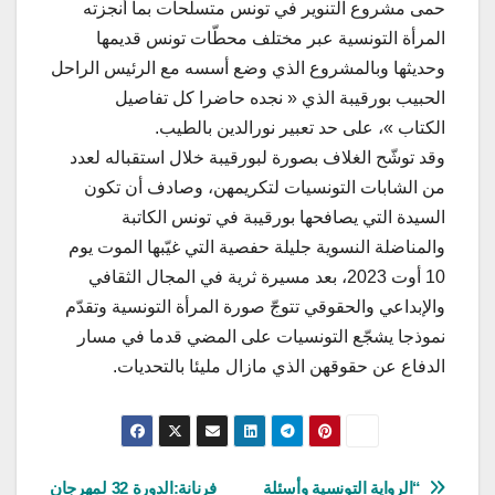
حمى مشروع التنوير في تونس متسلّحات بما أنجزته
المرأة التونسية عبر مختلف محطّات تونس قديمها
وحديثها وبالمشروع الذي وضع أسسه مع الرئيس الراحل
الحبيب بورقيبة الذي « نجده حاضرا كل تفاصيل
الكتاب »، على حد تعبير نورالدين بالطيب.
وقد توشّح الغلاف بصورة لبورقيبة خلال استقباله لعدد
من الشابات التونسيات لتكريمهن، وصادف أن تكون
السيدة التي يصافحها بورقيبة في تونس الكاتبة
والمناضلة النسوية جليلة حفصية التي غيّبها الموت يوم
10 أوت 2023، بعد مسيرة ثرية في المجال الثقافي
والإبداعي والحقوقي تتوجّ صورة المرأة التونسية وتقدّم
نموذجا يشجّع التونسيات على المضي قدما في مسار
الدفاع عن حقوقهن الذي مازال مليئا بالتحديات.
تصفّح
“الرواية التونسية وأسئلة
فرنانة:الدورة 32 لمهرجان