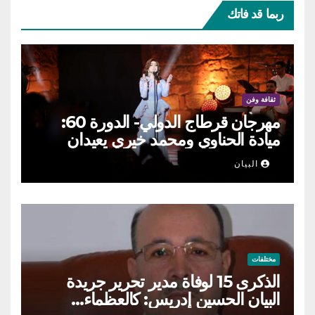
ربما قد فاتك
ثقافة وفن
مهرجان قرطاج الدولي- الدورة 60:
ميادة الحناوي ومحمد خيري يعيدان
الطرب السوري إلى ركح قرطاج
البيان
مختلفات
الذكرى 15 لوفاة مدير تحرير جريدة
البيان الحسين إدريس: كالعظماء…