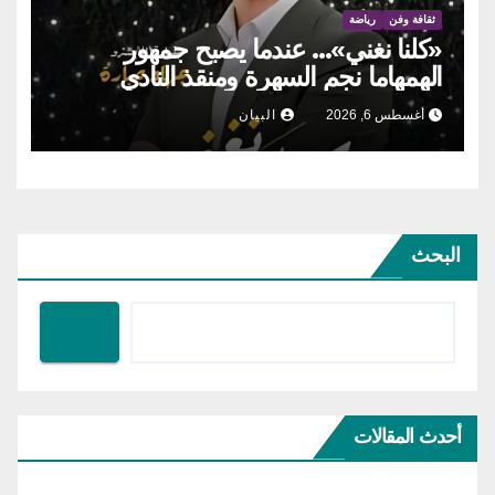
ثقافة وفن
رياضة
«كلنا نغني»… عندما يصبح جمهور
الهمهاما نجم السهرة ومنقذ النادي
أغسطس 6, 2026
البيان
البحث
أحدث المقالات