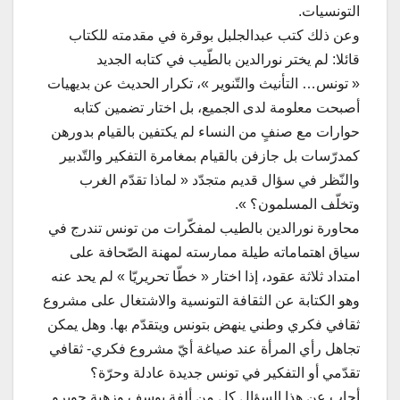
التونسيات.
وعن ذلك كتب عبدالجلبل بوقرة في مقدمته للكتاب
قائلا: لم يختر نورالدين بالطّيب في كتابه الجديد
« تونس… التأنيث والتّنوير »، تكرار الحديث عن بديهيات
أصبحت معلومة لدى الجميع، بل اختار تضمين كتابه
حوارات مع صنفٍ من النساء لم يكتفين بالقيام بدورهن
كمدرّسات بل جازفن بالقيام بمغامرة التفكير والتّدبير
والنّظر في سؤال قديم متجدّد « لماذا تقدّم الغرب
وتخلّف المسلمون؟ ».
محاورة نورالدين بالطيب لمفكّرات من تونس تندرج في
سياق اهتماماته طيلة ممارسته لمهنة الصّحافة على
امتداد ثلاثة عقود، إذا اختار « خطّا تحريريّا » لم يحد عنه
وهو الكتابة عن الثقافة التونسية والاشتغال على مشروع
ثقافي فكري وطني ينهض بتونس ويتقدّم بها. وهل يمكن
تجاهل رأي المرأة عند صياغة أيّ مشروع فكري- ثقافي
تقدّمي أو التفكير في تونس جديدة عادلة وحرّة؟
أجاب عن هذا السؤال كل من ألفة يوسف وزهية جويرو