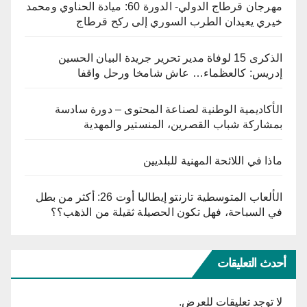
مهرجان قرطاج الدولي- الدورة 60: ميادة الحناوي ومحمد
خيري يعيدان الطرب السوري إلى ركح قرطاج
الذكرى 15 لوفاة مدير تحرير جريدة البيان الحسين
إدريس: كالعظماء… عاش شامخا ورحل واقفا
الأكاديمية الوطنية لصناعة المحتوى – دورة سادسة
بمشاركة شباب القصرين، المنستير والمهدية
ماذا في اللائحة المهنية للبلديين
الألعاب المتوسطية تارنتو إيطاليا أوت 26: أكثر من بطل
في السباحة، فهل تكون الحصيلة ثقيلة من الذهب؟؟
أحدث التعليقات
لا توجد تعليقات للعرض.