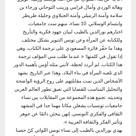
وهالة الوردي وآمال قرامي وزينب التوجاني ورجاء بن
سلامة وآمنة الرميلي وآمنة الجبلاوي وجليلة طريطر
وابتسام الوسلاتي. 10 نساء، منهم ست جامعيات،
اختارهم نورالدين بالطيب لبيان جهود فكرية والتأريخ
وللكتابة عن المرأة وعن تونس التنوير بشكل مختلف.
وهذا ما حفّز فائزة المسعودي على ترجمة الكتاب، وهي
إذا تقول في كلمتها: « عندما طلب مني المؤلف ترجمة
هذا الكتاب، لم أتردد لحظة، لأنني مثله أؤمن بأهمية الدور
الذي تلعبه المرأة في بناء البلاد، وهذا عبر التاريخ. يشهد
الأشخاص الذين تمت مقابلتهم على روح الرؤية الواضحة
والتحليل المناسب للقضايا التي تعيق تطور العالم العربي
وتحديثه. تجمع هذه المجموعة من المقابلات بين نساء
جامعيات تونسيات يشغلن مكانا مهما جدا في المشهد
الثقافي والفكري التونسي. إنهن يبحثن دائمًا عن جوهر
وتأثير الفكر والثقافة العربية ».
يهدي نورالدين بالطيب إلى نساء تونس اللواتي كنّ حصنا