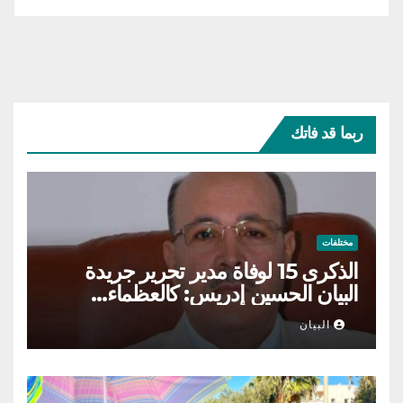
ربما قد فاتك
مختلفات
الذكرى 15 لوفاة مدير تحرير جريدة
البيان الحسين إدريس: كالعظماء…
عاش شامخا ورحل واقفا
البيان