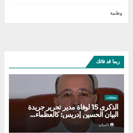
وطنية
ربما قد فاتك
مختلفات
الذكرى 15 لوفاة مدير تحرير جريدة
البيان الحسين إدريس: كالعظماء…
عاش شامخا ورحل واقفا
البيان