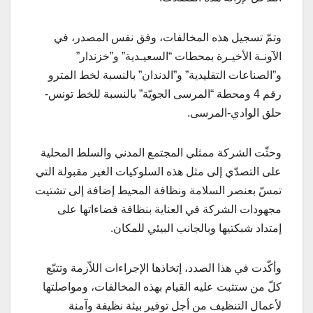
وتمّ تسجيل هذه المخالفات، وفق نفس المصدر، في
الآونـة الأخيـرة بمحطات “السعيـدية” و”خزندار”
و”الصناعات التقليدية” و”الدندان” بالنسبة لخط المترو
رقم 4 ومحطة “المرسى الجويّة” بالنسبة للخط تونس-
حلق الوادي-المرسى.
وحثّت الشركة ممثلي المجتمع المدني والسلط المحلية
على التصدّي إلى مثل هذه السلوكيات الغير مقبولة التي
تمسّ بعنصر السلامة ونظافة المحيط إضافة إلى تشتيت
مجهودات الشركة في العناية بنظافة فضاءاتها على
إمتداد شبكتيها وبالجانب البيئي للمكان.
وأكّدت في هذا الصدد، إتخاذها الإجراءات اللاّزمة وتتبّع
كلّ من ستثبت عليه القيام بهذه المخالفات، ومواصلتها
لأعمال التنظيف من أجل توفير بيئة نظيفة وآمنة