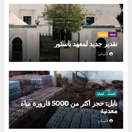
صحة
وطنية
تقدير جديد لمعهد باستور
البيان
اقتصاد
قضايا
نابل: حجز أكثر من 5000 قارورة مياه
معدنية
البيان