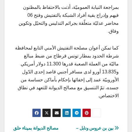
بمراجعة النيابة العموميّة، أذنت بالاحتفاظ بالمظنون
فيهم وإدراج بقية أفراد الشبكة بالتفتيش وفتح 06
محاضر عدليّة متعلّقة بجرائم التدليس والتحيّل وتكوين
وفاق.
كما تمكن أعوان مصلحة التفتيش الأمني التابع لمحافظة
شرطة الحدود بمطار تونس قرطاج من ضبط مبالغ
ماليّة من العملة الصعبة قدرها 11.300 دولار أمريكي
و13.835 أورو لدى مسافر أجنبي قاصد إحدى الدّول
الأوروبيّة عمد إلى إخفائها بإحكام بأماكن حساسة من
جسده، تمّ التنسيق مع مصالح الديوانة للتعهد في نطاق
الاختصاص.
تصفّح
بين بن عروس ونابل –
مصالح الديوانة بميناء حلق