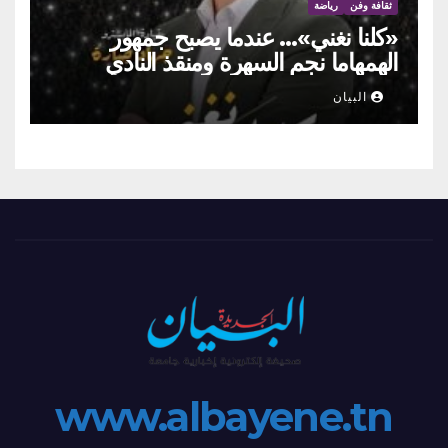
ثقافة وفن
رياضة
«كلنا نغني»… عندما يصبح جمهور
الهمهاما نجم السهرة ومنقذ النادي
البيان
www.albayene.tn