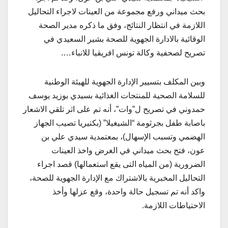
بحث ميداني ورفع مجموعة من العينات لاجراء التحاليل
اللازمة في انتظار النتائج، وفق ما ذكره مدير الصحة
الوقائية بالادارة الجهوية للصحة بشير السعيدي في
تصريح لصحفية وكالة تونس افريقيا للانباء….
وبين المكلف بتسيير الإدارة الجهوية للهيئة الوطنية
للسلامة الصحية للمنتجات الغذائية بسيدي بوزيد يوسف
حمدوني في تصريح ل”وات”، أنه تم على اثر تلقي الاشعار
باصابة طفل بجرثومة “الشيغيلا” (بكتيريا تصيب الجهاز
الهضمي وتسبب الإسهال)، بمعتمدية سيدي علي بن
عون، فتح بحث ميداني في الغرض واخذ العينات
الضرورية (من المياه التى يقع استعمالها) قصد اجراء
التحاليل المخبرية بالاشتراك مع الإدارة الجهوية للصحة،
واكد أنه تم تسجيل حالة واحدة، وقع عزلها وأخذ
الاحتياطات اللازمة.