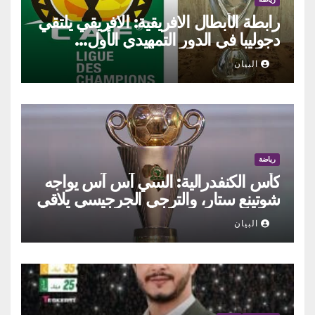
رابطة الأبطال الافريقية: الافريقي يلتقي
دجوليبا في الدور التمهيدي الأول…
البيان
رياضة
كأس الكنفدرالية: السي آس آس يواجه
شوتينع ستار، والترجي الجرجيسي يلاقي
ممثل السينغال
البيان