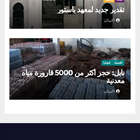
تقدير جديد لمعهد باستور
البيان
اقتصاد
قضايا
نابل: حجز أكثر من 5000 قارورة مياه
معدنية
البيان