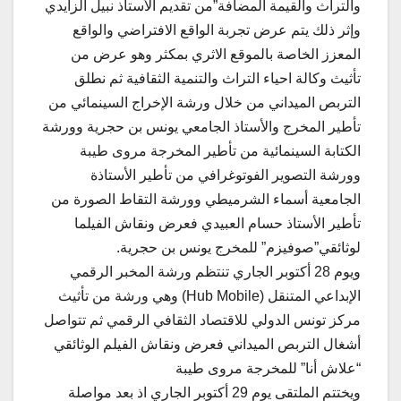
والتراث والقيمة المضافة”من تقديم الأستاذ نبيل الزايدي
وإثر ذلك يتم عرض تجربة الواقع الافتراضي والواقع
المعزز الخاصة بالموقع الاثري بمكثر وهو عرض من
تأثيث وكالة احياء التراث والتنمية الثقافية ثم نطلق
التربص الميداني من خلال ورشة الإخراج السينمائي من
تأطير المخرج والأستاذ الجامعي يونس بن حجرية وورشة
الكتابة السينمائية من تأطير المخرجة مروى طيبة
وورشة التصوير الفوتوغرافي من تأطير الأستاذة
الجامعية أسماء الشرميطي وورشة التقاط الصورة من
تأطير الأستاذ حسام العبيدي فعرض ونقاش الفيلما
لوثائقي”صوفيزم” للمخرج يونس بن حجرية.
ويوم 28 أكتوبر الجاري تنتظم ورشة المخبر الرقمي
الإبداعي المتنقل (Hub Mobile) وهي ورشة من تأثيث
مركز تونس الدولي للاقتصاد الثقافي الرقمي ثم تتواصل
أشغال التربص الميداني فعرض ونقاش الفيلم الوثائقي
“علاش أنا” للمخرجة مروى طيبة
ويختتم الملتقى يوم 29 أكتوبر الجاري اذ بعد مواصلة