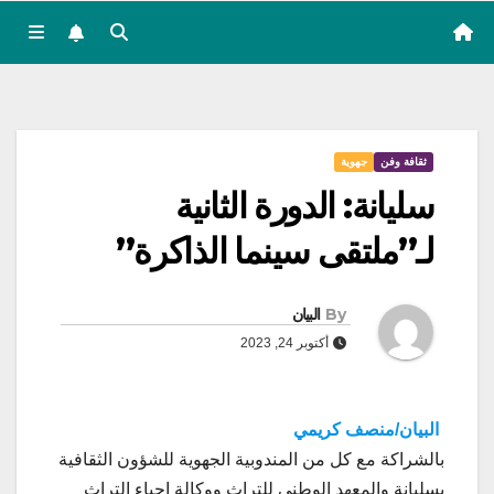
ثقافة وفن
جهوية
سليانة: الدورة الثانية
لـ”ملتقى سينما الذاكرة”
By
البيان
أكتوبر 24, 2023
البيان/منصف كريمي
بالشراكة مع كل من المندوبية الجهوية للشؤون الثقافية
بسليانة والمعهد الوطني للتراث ووكالة احياء التراث