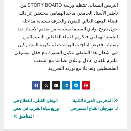
التربص الميداني تنتظم ورشة STORY BOARD من
تأطير الأستاذ الجامعي ماجد الهمامي ليحتضن إثر ذلك
فضاء المعهد العالي للفنون والحرف بسليانة مداخلة
حول تاريخ نوادي السينما بسليانة من تقديم الاستاذ عبد
الحميد الهمامي فتكريم قدماء الفاعلين السينمائيين
بسليانة فعرض انتاجات الورشات ثم تكريم المشاركين
في أشغال هذا الملتقى لتكون السهرة مع حفل موسيقي
ملتزم للفنان عادل بوعلاق تضامنا مع الشعب
الفلسطيني وتفاعلا مع ثورته التحررية
تصفّح
المحرس: الدورة الثانية
الوطن القبلي: انقطاع في
لـ”مهرجان القناع المسرحي”
توزيع مياه الشرب في بعض
المقالات
المناطق