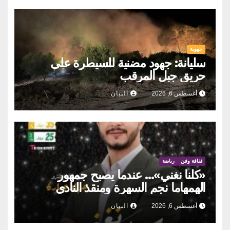
جهوية
سليانة: جهود مضنية للسيطرة على
حريق جبل المرقب
أغسطس 6, 2026
البيان
ثقافة وفن
رياضة
«كلنا نغني»… عندما يصبح جمهور
الهمهاما نجم السهرة ومنقذ النادي
أغسطس 6, 2026
البيان