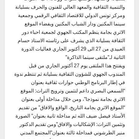
والتنمية الثقافية والمعهد العالي للفنون والحرف بسليانة
ومركز تونس الدولي للاقتصاد الثقافي الرقمي وجمعية
سينما المكنين ودار الشباب المكنين وبفضاء الموقع
الاثري بجامة ينظم المكتب الجهوي لجمعية احباء دور
الثقافة بسليانة الذي يشرف على رئاسته الاستاذ حسام
العبيدي من 27 الى 29 أكتوبر الجاري فعاليات الدورة
الثانية لـ”ملتقى سينما الذاكرة”
ويفتتح هذا الملتقى يوم 27 أكتوبر الجاري من قبل
المندوب الجهوي للشؤون الثقافية بسليانة ثم تنتظم ندوة
في إطار البرنامج الوطني حوارات ثقافية بعنوان
“السمعي البصري داعم لتثمين وترويج التراث: الموقع
الاثري بجامة نموذجا”، ومن خلال مداخلة أولى بعنوان
“الموقع الاثري بجامة التاريخ، الواقع والافاق” من تقديم
الأستاذ فيصل ضيف الله ثم مداخلة ثانية بعنوان” الصورة
وتثمين التراث: الإشكاليات والافاق”ومن تقديم الدكتور
منير الطرشوني فمداخلة ثالثة بعنوان”المجتمع المدني