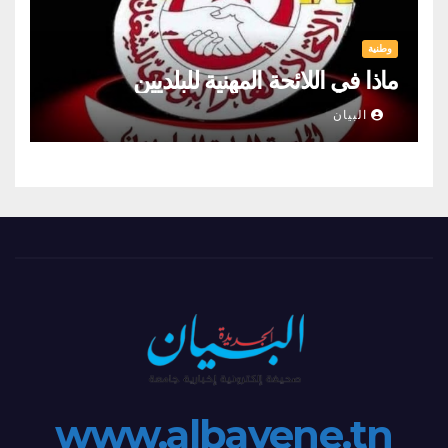
وطنية
ماذا في اللائحة المهنية للبلديين
البيان
www.albayene.tn