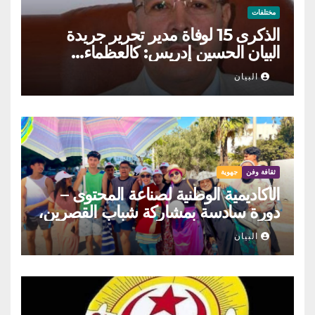
مختلفات
الذكرى 15 لوفاة مدير تحرير جريدة
البيان الحسين إدريس: كالعظماء…
عاش شامخا ورحل واقفا
البيان
ثقافة وفن
جهوية
الأكاديمية الوطنية لصناعة المحتوى –
دورة سادسة بمشاركة شباب القصرين،
المنستير والمهدية
البيان