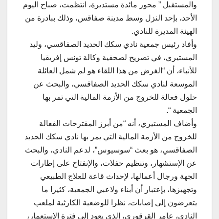
والمستقبل ” محور مائدة مستديرة، انتظمت، صباح اليوم
الأحد، بإحد النزل وسط مدينة صفاقس، وذلك ببادرة من
الهيئة المديرة للنادي.
وأفاد رئيس جمعية نادي سكك الحديد الصفاقسي، وليد
المستيري، في تصريح لصحفية وكالة تونس إفريقيا
للأنباء، أن “الغرض من هذا اللقاء هو لم شمل العائلة
الموسعة لنادي سكك الحديد الصفاقسي، والبحث عن
حلول فعالة للخروج من الأزمة المالية التي تمر بها
الجمعية “.
وأضاف المستيري، أنه “من أبرز المقترحات الفعالة
للخروج من الأزمة المالية التي يمر بها نادي سكك الحديد
الصفاقسي، هو بعث “سوسيوس”، لدعم النادي، والبحث
عن الإستشهار، وتنظيم حفلات، والإنفتاح على إطارات
الجهة ورجال أعمالها، لإحداث قاعة للعلاج الطبيعي
وتجهيزها، بإعتبار أن أبناء ولاعبي الجمعية، كثيرا ما
يتعرضون إلى إصابات، نظرا للوضعية الكارثية لملعب
النادي، عامر القرقوري، الذي يعود إلى فترة الإستعمار،