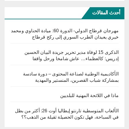
أحدث المقالات
مهرجان قرطاج الدولي- الدورة 60: ميادة الحناوي ومحمد
خيري يعيدان الطرب السوري إلى ركح قرطاج
الذكرى 15 لوفاة مدير تحرير جريدة البيان الحسين
إدريس: كالعظماء… عاش شامخا ورحل واقفا
الأكاديمية الوطنية لصناعة المحتوى – دورة سادسة
بمشاركة شباب القصرين، المنستير والمهدية
ماذا في اللائحة المهنية للبلديين
الألعاب المتوسطية تارنتو إيطاليا أوت 26: أكثر من بطل
في السباحة، فهل تكون الحصيلة ثقيلة من الذهب؟؟