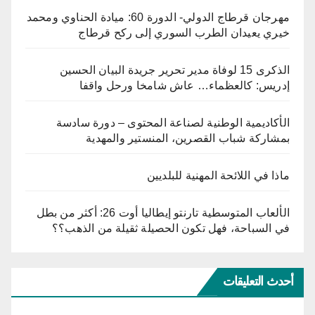
مهرجان قرطاج الدولي- الدورة 60: ميادة الحناوي ومحمد
خيري يعيدان الطرب السوري إلى ركح قرطاج
الذكرى 15 لوفاة مدير تحرير جريدة البيان الحسين
إدريس: كالعظماء… عاش شامخا ورحل واقفا
الأكاديمية الوطنية لصناعة المحتوى – دورة سادسة
بمشاركة شباب القصرين، المنستير والمهدية
ماذا في اللائحة المهنية للبلديين
الألعاب المتوسطية تارنتو إيطاليا أوت 26: أكثر من بطل
في السباحة، فهل تكون الحصيلة ثقيلة من الذهب؟؟
أحدث التعليقات