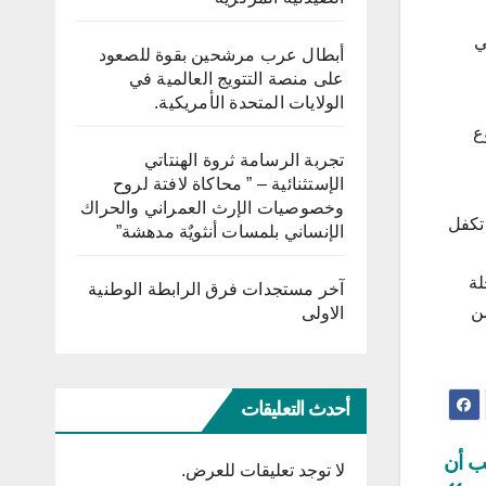
ي
أبطال عرب مرشحين بقوة للصعود
على منصة التتويج العالمية في
الولايات المتحدة الأمريكية.
ع
تجربة الرسامة ثروة الهنتاتي
الإستثنائية – ” محاكاة لافتة لروح
وخصوصيات الإرث العمراني والحراك
 تكفل
الإنساني بلمسات أنثويٌة مدهشة”
لة
آخر مستجدات فرق الرابطة الوطنية
من
الاولى
أحدث التعليقات
جب أن
لا توجد تعليقات للعرض.