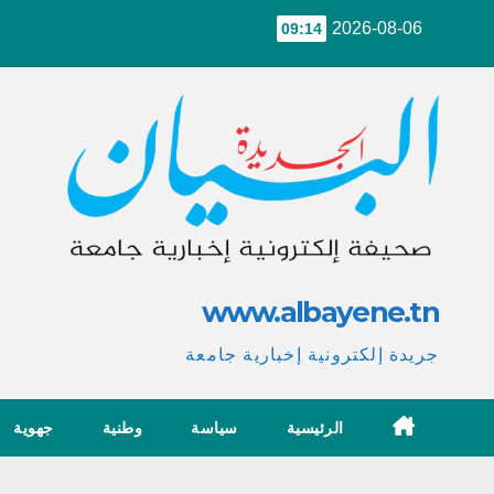
Ski
2026-08-06
09:14
t
conten
www.albayene.tn
جريدة إلكترونية إخبارية جامعة
الرئيسية
سياسة
وطنية
جهوية