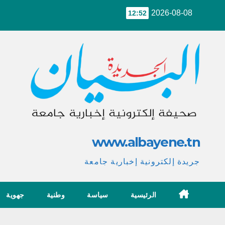
Ski
2026-08-08
12:52
t
conten
www.albayene.tn
جريدة إلكترونية إخبارية جامعة
الرئيسية
سياسة
وطنية
جهوية