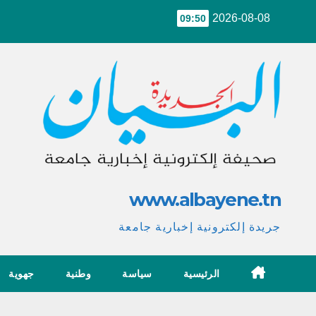
Ski
2026-08-08
09:50
t
conten
www.albayene.tn
جريدة إلكترونية إخبارية جامعة
الرئيسية
سياسة
وطنية
جهوية