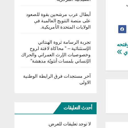
أبطال عرب مرشحين بقوة للصعود
على منصة التتويج العالمية في
الولايات المتحدة الأمريكية.
تجربة الرسامة ثروة الهنتاتي
لأشغال 18 مليار، وفتحه
الإستثنائية – ” محاكاة لافتة لروح
اي
وخصوصيات الإرث العمراني والحراك
الإنساني بلمسات أنثويٌة مدهشة”
آخر مستجدات فرق الرابطة الوطنية
الاولى
أحدث التعليقات
لا توجد تعليقات للعرض.