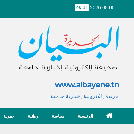
Ski
2026-08-06
08:41
t
conten
www.albayene.tn
جريدة إلكترونية إخبارية جامعة
الرئيسية
سياسة
وطنية
جهوية