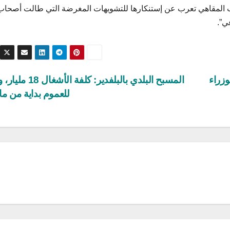
اب المقاهي تعرب عن إستنكارها للتشويهات المغرضة التي طالت أصحاب
ي”.
زراء
المسبح البلدي بالبلفدير: كلفة ا
للعموم بداية من م