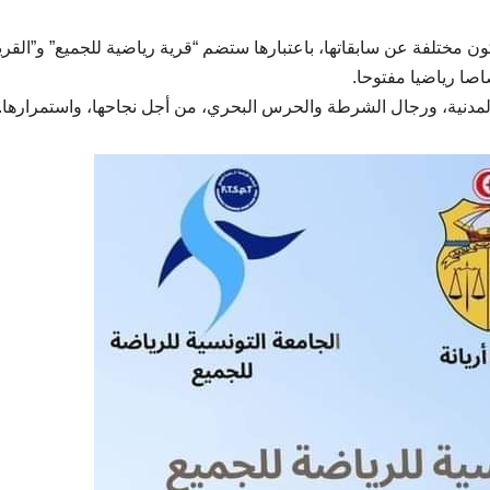
مختلفة عن سابقاتها، باعتبارها ستضم “قرية رياضية للجميع” و”القري
المدنية، ورجال الشرطة والحرس البحري، من أجل نجاحها، واستمرارها.