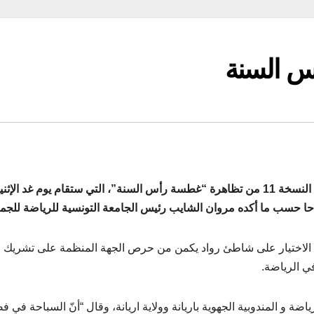
اس السنة
من المنتظر أن يشارك حوالي 1500 سباح من الهواة في النسخة 11 من تظاهرة “غطسة رأس السنة”، التي ستقام يوم غد الإث
ا حسب ما أكده مروان الشايب رئيس الجامعة التونسية للرياضة للجمي
نّ الاختيار على شاطئ رواد يكمن من حرص الجهة المنظمة على تشريك
في الرياضة.
ضة و المندوبية الجهوية باريانة وولاية اريانة، وقال “أنّ السباحة في 