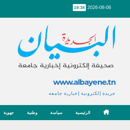
Ski
2026-08-06
19:34
t
conten
www.albayene.tn
جريدة إلكترونية إخبارية جامعة
الرئيسية
سياسة
وطنية
جهوية