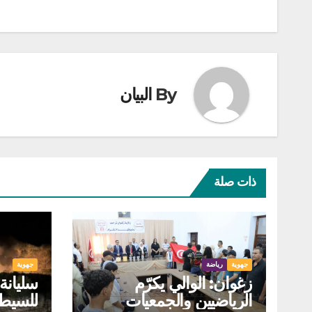
By
البيان
ذات صلة
جهوية
رياضة
جهوية
زغوان: الوالي يكرّم
سليانة
الرياضيين والجمعيات
للسيط