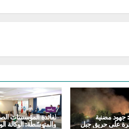
رياضة
: جهود مضنية
لفائدة المؤسسات الص
رة على حريق جبل
والمتوسّطة: الوكالة الو