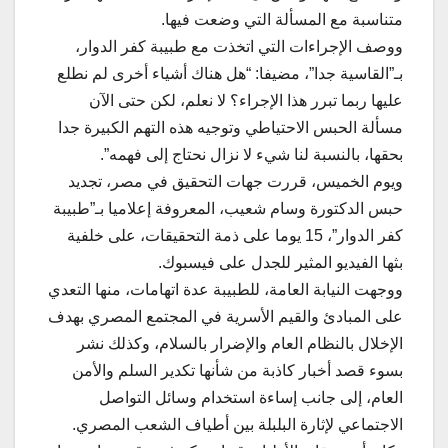
متناسبة مع المسألة التي وضعت فيها.
ووصف الإجراءات التي اتخذت مع طبيبة كفر الدوار،
بـ”القاسية جدا”، مضيفا: “هل هناك أشياء أخرى لم نطلع
عليها ربما تبرر هذا الإجراء؟ لا نعلم، لكن حتى الآن
مسألة الحبس الاحتياطي وتوجيه هذه التهم الكبيرة جدا
بحقها، بالنسبة لنا شيء لا نزال نحتاج إلى فهمه”.
ويوم الخميس، قررت جهات التحقيق في مصر، تجديد
حبس الدكتورة وسام شعيب، المعروفة إعلاميا بـ”طبيبة
كفر الدوار”، 15 يوما على ذمة التحقيقات، على خلفية
بثها الفيديو المثير للجدل على فيسبوك.
ووجهت النيابة العامة، للطبيبة عدة اتهامات، منها التعدي
على المبادئ والقيم الأسرية في المجتمع المصري بهدف
الإخلال بالنظام العام والإضرار بالسلام، وكذلك نشر
بسوء قصد أخبار كاذبة من شأنها تكدير السلم والأمن
العام، إلى جانب إساءة استخدام وسائل التواصل
الاجتماعي لإثارة البلبلة بين أطياف الشعب المصري.