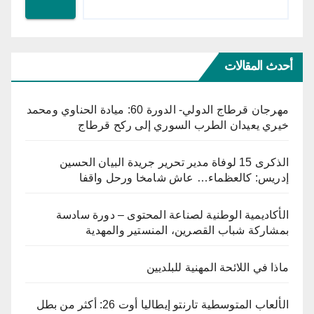
أحدث المقالات
مهرجان قرطاج الدولي- الدورة 60: ميادة الحناوي ومحمد
خيري يعيدان الطرب السوري إلى ركح قرطاج
الذكرى 15 لوفاة مدير تحرير جريدة البيان الحسين
إدريس: كالعظماء… عاش شامخا ورحل واقفا
الأكاديمية الوطنية لصناعة المحتوى – دورة سادسة
بمشاركة شباب القصرين، المنستير والمهدية
ماذا في اللائحة المهنية للبلديين
الألعاب المتوسطية تارنتو إيطاليا أوت 26: أكثر من بطل