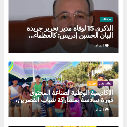
مختلفات
الذكرى 15 لوفاة مدير تحرير جريدة
البيان الحسين إدريس: كالعظماء…
عاش شامخا ورحل واقفا
البيان
ثقافة وفن
جهوية
الأكاديمية الوطنية لصناعة المحتوى –
دورة سادسة بمشاركة شباب القصرين،
المنستير والمهدية
البيان