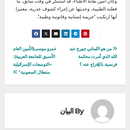
وكان أمين نقابة الأطباء، قد استنكر في وقت سابق، ما
فعلته الطبيبة، وحديثها عن إجراء كشوف عذرية، معتبرا
أنها ارتكبت “جريمة إنسانية وقانونية وطبية”.
تصفّح
من هو اللبناني جورج عبد
عمرو موسى(الأمين العام
الله الذي أمرت محكمة
الأسبق للجامعة العربية):
المقالات
فرنسية بالإفراج عنه ؟
«التوسعات الإسرائيلية
ستطال السعودية”
By
البيان