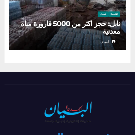
اقتصاد
قضايا
نابل: حجز أكثر من 5000 قارورة مياه
معدنية
البيان