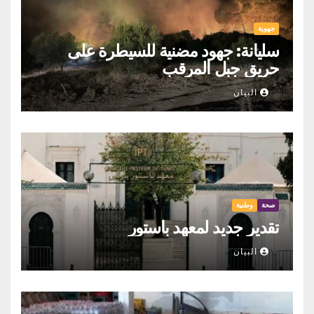
جهوية
سليانة: جهود مضنية للسيطرة على
حريق جبل المرقب
البيان
صحة
وطنية
تقدير جديد لمعهد باستور
البيان