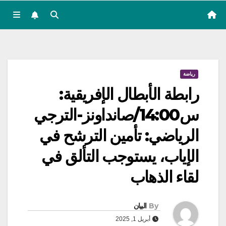
رياضة
رابطة الأبطال الإفريقية:
س14:00/صانداونز-الترجي
الرياضي: تأمين الترشح في
الإياب، يستوجب التألق في
لقاء الذهاب
By
البيان
أبريل 1, 2025