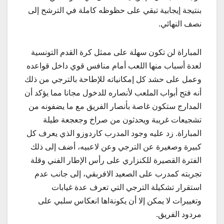
بنتيجة إيجابية تبقي على حظوظه كاملة في الترشح إلى
نصف النهائي.
المباراة لن تكون سهلة على ممثل كرة القدم التونسية
لعدة أسباب منها اللعب أمام منافس قوي داخل قواعده
وعمل على حشد كل إمكانياته للإطاحة بالترجي من ذلك
أنه فتح أبواب الملعب لأنصاره للدخول مجانا مما يؤكد أن
المدارج ستكون غاصة بأنصار الفريق مع ما يضفونه من
تشجيعات غريبة ويحدثون من صراخ وجعجعة طيلة
المباراة. زد عليه وجود المدرب كاردوزو الذي يعرف كل
كبيرة وصغيرة عن الترجي وعن لاعبيه، أضف إلى ذلك
الفترة القصيرة للكنزاري على رأس الإطار الفني وقلة
تجربته كمدرب على الصعيد الافربقي، إلى جانب عدم
استقرار تشكيلة الترجي التي تعرف عدة غيابات
وتغييرات لا يمكن إلا أن يكونةاها انعكاس سلبي على
مردود الفريق.