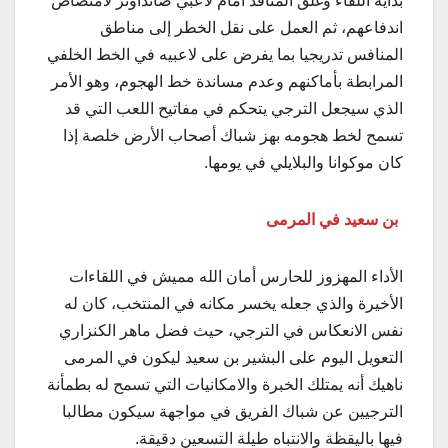
بداية اللقاء وغلق المنافذ أمام لاعبي صانداونز لامتصاص
اندفاعهم، ثم العمل على نقل الخطر إلى مناطق
المنافس تدريجيا بما يفرض على لاعبيه في الخط الخلفي
المرابطة بأماكنهم وعدم مساندة خط الهجوم، وهو الأمر
الذي سيجعل الترجي يتحكم في مفاتيح اللعب التي قد
تسمح لخط هجومه بهز شباك أصحاب الأرض خلصة إذا
كان موكوانا والبلايلي في يومها.
بن سعيد في المرمى
الأداء المهزوز للحارس أمان الله مميش في اللقاءات
الأخيرة والذي جعله يخسر مكانه في المنتخب، كان له
نفس الانعكاس في الترجي، حيث فضل ماهر الكنزاري
التعويل اليوم على البشير بن سعيد ليكون في المرمى
ناهيك أنه يمتلك الخبرة والامكانيات التي تسمح له بطمأنة
الترجيين عن شباك الفريق في مواجهة سيكون مطالبا
فيها باليقظة والانتباه طيلة التسعين دقيقة.