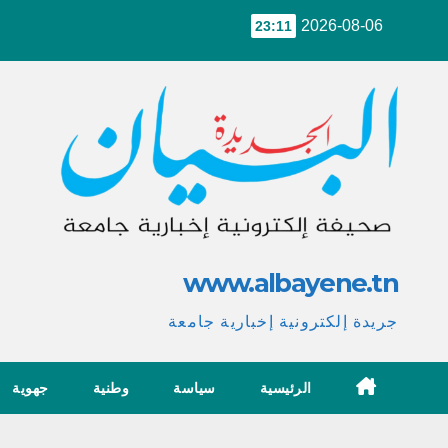
Ski
2026-08-06
23:11
t
conten
www.albayene.tn
جريدة إلكترونية إخبارية جامعة
الرئيسية
سياسة
وطنية
جهوية