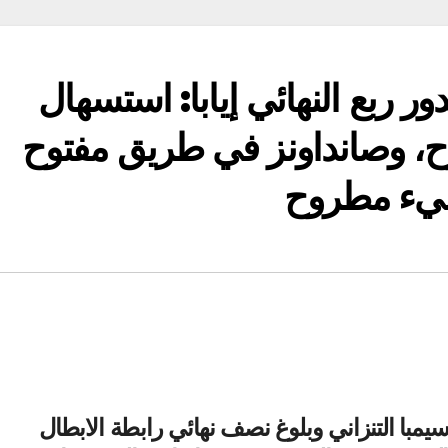
ور ربع النهائي إيابا: استسهال
ح، وصانداونز في طريق مفتوح
 شيء مطروح
يمبا التنزاني وبلوغ نصف نهائي رابطة الابطال