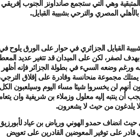
ثة المتبقية وهي التي ستجمع صانداونز الجنوب إفريقي
بالأهلي المصري والترحي بشبيبة القبايل.
بيبة القبايل الجزائري في حوار على الورق يلوح في
ا بهدف لصفر، لكن على الميدان قد تتغير عديد المعط
به ورغم وضعه السيء في بطولة الجزائر فإنه أظهر
 يمتلك مجموعة منحانسة وقادرة على إقلاق الترجي،
ون أنهم لن يخسروا شيئا مساء اليوم وسيلعبون الكل
 أن ينتبه إليه معلول وزملاء بن شريفية وان يتعامل
 لا يلدغون من حيث لا يشعرون.
 حيث انضاف حمدو الهوني ورياض بن عياد لأبورزيق
ي قادر على توفير المعوضين القادرين على تعويض