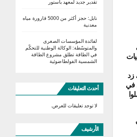
تقدير جديد لمعهد باستور
نابل: حجز أكثر من 5000 قارورة مياه
معدنية
لفائدة المؤسسات الصغرى
والمتوسّطة: الوكالة الوطنية للتحكّم
يات
في الطاقة تطلق مشروع الطاقة
الشمسية الفولطاضوئية
 زد
 في
أحدث التعليقات
وا
لا توجد تعليقات للعرض.
الأرشيف