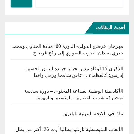
أحدث المقالات
مهرجان قرطاج الدولي- الدورة 60: ميادة الحناوي ومحمد
خيري يعيدان الطرب السوري إلى ركح قرطاج
الذكرى 15 لوفاة مدير تحرير جريدة البيان الحسين
إدريس: كالعظماء… عاش شامخا ورحل واقفا
الأكاديمية الوطنية لصناعة المحتوى – دورة سادسة
بمشاركة شباب القصرين، المنستير والمهدية
ماذا في اللائحة المهنية للبلديين
الألعاب المتوسطية تارنتو إيطاليا أوت 26: أكثر من بطل