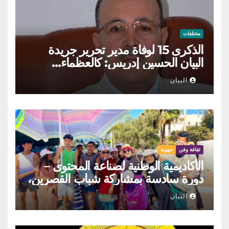
مختلفات
الذكرى 15 لوفاة مدير تحرير جريدة
البيان الحسين إدريس: كالعظماء…
عاش شامخا ورحل واقفا
البيان
ثقافة وفن
جهوية
الأكاديمية الوطنية لصناعة المحتوى –
دورة سادسة بمشاركة شباب القصرين،
المنستير والمهدية
البيان