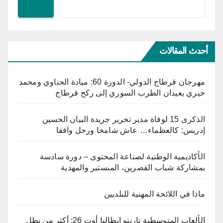
أحدث المقالات
مهرجان قرطاج الدولي- الدورة 60: ميادة الحناوي ومحمد
خيري يعيدان الطرب السوري إلى ركح قرطاج
الذكرى 15 لوفاة مدير تحرير جريدة البيان الحسين
إدريس: كالعظماء… عاش شامخا ورحل واقفا
الأكاديمية الوطنية لصناعة المحتوى – دورة سادسة
بمشاركة شباب القصرين، المنستير والمهدية
ماذا في اللائحة المهنية للبلديين
الألعاب المتوسطية تارنتو إيطاليا أوت 26: أكثر من بطل