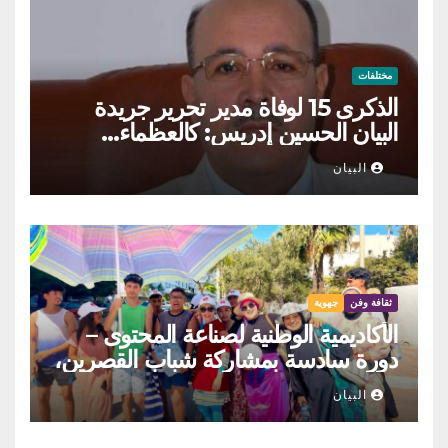
مختلفات
الذكرى 15 لوفاة مدير تحرير جريدة
البيان الحسين إدريس: كالعظماء…
عاش شامخا ورحل واقفا
البيان
ثقافة وفن
جهوية
الأكاديمية الوطنية لصناعة المحتوى –
دورة سادسة بمشاركة شباب القصرين،
المنستير والمهدية
البيان