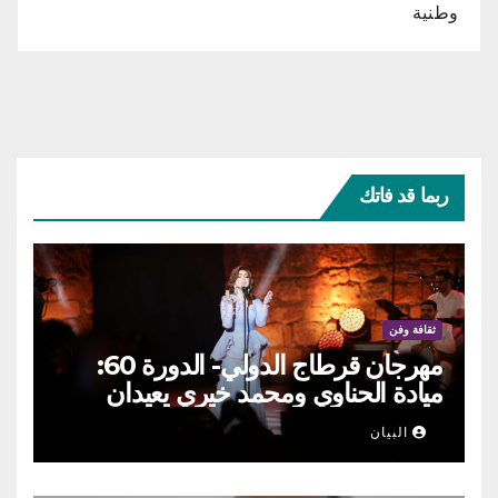
وطنية
ربما قد فاتك
ثقافة وفن
مهرجان قرطاج الدولي- الدورة 60:
ميادة الحناوي ومحمد خيري يعيدان
الطرب السوري إلى ركح قرطاج
البيان