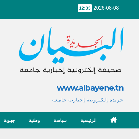
Ski
2026-08-08
12:33
t
conten
www.albayene.tn
جريدة إلكترونية إخبارية جامعة
الرئيسية
سياسة
وطنية
جهوية