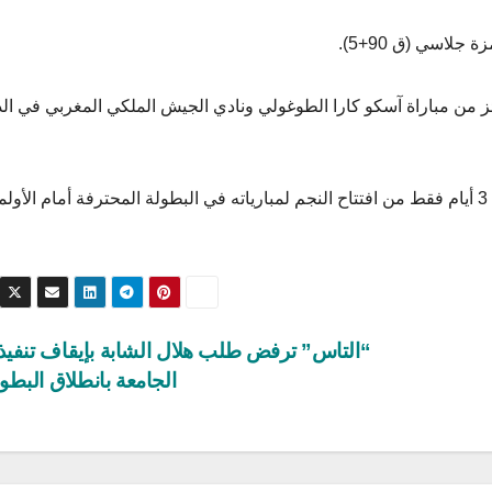
ئز من مباراة آسكو كارا الطوغولي ونادي الجيش الملكي المغربي في ال
وستقام مباراة العودة في ملعب سوسة يوم 26 أوت، بعد 3 أيام فقط من افتتاح النجم لمبارياته في البطولة المحترفة أمام الأ
“التاس” ترفض طلب هلال الشابة بإيقاف تنفيذ 
الجامعة بانطلاق البطو