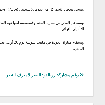
وسجل هدفي النجم كل من سومايلا سيديبي (ق 71)، وحمزة جلاسي (ق 90+5).
وسيتأهل الفائز من مباراة النجم وقسنطينة لمواجهة الفا
التأهيلي النهائي.
الباجي.
تصفّح
رغم مشاركة رونالدو: النصر لا يعرف النصر
المقالات