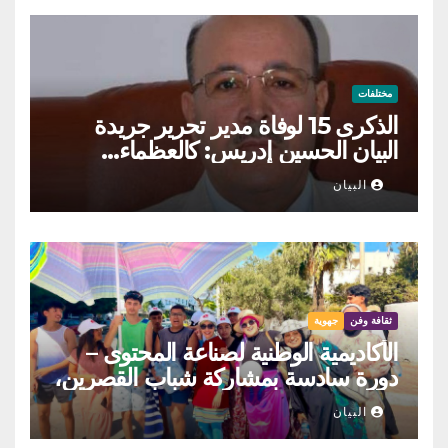
مختلفات
الذكرى 15 لوفاة مدير تحرير جريدة
البيان الحسين إدريس: كالعظماء…
عاش شامخا ورحل واقفا
البيان
ثقافة وفن
جهوية
الأكاديمية الوطنية لصناعة المحتوى –
دورة سادسة بمشاركة شباب القصرين،
المنستير والمهدية
البيان