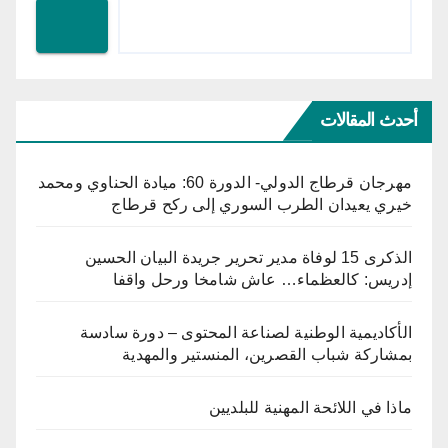
أحدث المقالات
مهرجان قرطاج الدولي- الدورة 60: ميادة الحناوي ومحمد
خيري يعيدان الطرب السوري إلى ركح قرطاج
الذكرى 15 لوفاة مدير تحرير جريدة البيان الحسين
إدريس: كالعظماء… عاش شامخا ورحل واقفا
الأكاديمية الوطنية لصناعة المحتوى – دورة سادسة
بمشاركة شباب القصرين، المنستير والمهدية
ماذا في اللائحة المهنية للبلديين