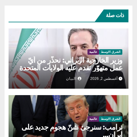
ذات صلة
الشرق الاوسط
عالمية
وزير الخارجية الإيراني: نحذّر من أيّ
عمل متهوّر تقدم عليه الولايات المتحدة
أغسطس 2, 2026
البيان
الشرق الاوسط
عالمية
ترامب: سنرجئ شنّ هجوم جديد على
إيران…