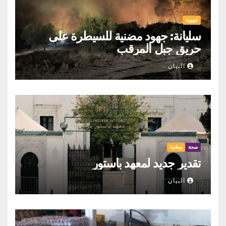
جهوية
سليانة: جهود مضنية للسيطرة على
حريق جبل المرقب
البيان
صحة
وطنية
تقدير جديد لمعهد باستور
البيان