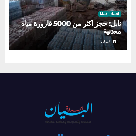
اقتصاد
قضايا
نابل: حجز أكثر من 5000 قارورة مياه
معدنية
البيان