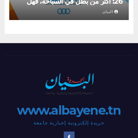
26: أكثر من بطل في السباحة، فهل
تكون الحصيلة ثقيلة من الذهب؟؟
البيان
www.albayene.tn
جريدة إلكترونية إخبارية جامعة