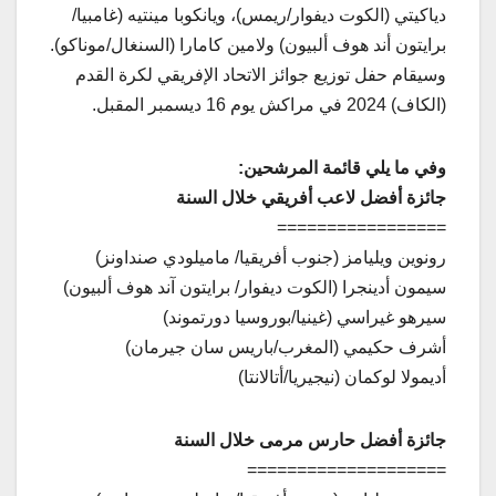
دياكيتي (الكوت ديفوار/ريمس)، ويانكوبا مينتيه (غامبيا/
برايتون أند هوف ألبيون) ولامين كامارا (السنغال/موناكو).
وسيقام حفل توزيع جوائز الاتحاد الإفريقي لكرة القدم
(الكاف) 2024 في مراكش يوم 16 ديسمبر المقبل.
وفي ما يلي قائمة المرشحين:
جائزة أفضل لاعب أفريقي خلال السنة
=================
رونوين ويليامز (جنوب أفريقيا/ ماميلودي صنداونز)
سيمون أدينجرا (الكوت ديفوار/ برايتون آند هوف ألبيون)
سيرهو غيراسي (غينيا/بوروسيا دورتموند)
أشرف حكيمي (المغرب/باريس سان جيرمان)
أديمولا لوكمان (نيجيريا/أتالانتا)
جائزة أفضل حارس مرمى خلال السنة
====================