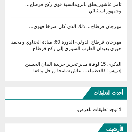
ثامر عاشور يحلق بالرومانسية فوق ركح قرطاج…
وجمهور استثنائي
مهرجان قرطاج… ذلك الذي كان صرحًا فهوى…
مهرجان قرطاج الدولي- الدورة 60: ميادة الحناوي ومحمد
خيري يعيدان الطرب السوري إلى ركح قرطاج
الذكرى 15 لوفاة مدير تحرير جريدة البيان الحسين
إدريس: كالعظماء… عاش شامخا ورحل واقفا
أحدث التعليقات
لا توجد تعليقات للعرض.
الأرشيف