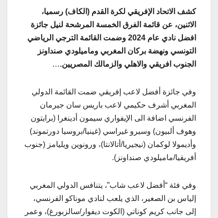
كشف الاتحاد الإفريقي لكرة القدم (الكاف) رسميا،
الاثنين، عن قائمة الفرق الخمسة المرشحة لنيل جائزة
افضل نادي عام 2024 وضمت القائمة الترجي الرياضي
التونسي ونهضة بركان المغربي وماميلودي صنداونز
الجنوب افريقي والاهلي والزمالك المصريين.
…
وفي جائزة أفضل لاعب إفريقي ضمت القائمة الدولي
المغربي أشرف حكيمي لاعب باريس سان جيرمان
الفرنسي اضافة الى الإيفواري سيمون أدينغرا (برايتون
وهوف ألبيون) وسيرو غيراسي (غينيا/بروسيا دورتموند)
وأديمولا لوكمان (نيجيريا/أتالانتا)، ورونوين ويليامز (جنوب
أفريقيا/ماميلودي صنداونز).
وفي فئة “أفضل لاعب شاب”، يتنافس الدولي المغربي
إلياس بن الصغير، الذي يلعب لنادي موناكو الفرنسي،
إلى جانب كريم كوناتي (الكوت ديفوار/سالزبورغ)، وعمر