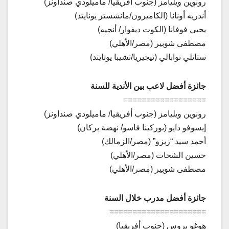
رونوين ويليامز (جنوب أفريقيا/ ماميلودي صنداونز)
أندريه أونانا (الكاميرون/مانشستر يونايتد)
يحيى فوفانا (الكوت ديفوار/ أنجيه)
مصطفى شوبير (مصر/الأهلي)
ستانلي نوابالي (نيجيريا/تشيبا يونايتد)
جائزة أفضل لاعب بين الأندية للسنة
==================
رونوين ويليامز (جنوب أفريقيا/ ماميلودي صنداونز)
إيسوفو دايو (بوركينا فاسو/ نهضة بركان)
أحمد سيد “زيزو” (مصر/الزمالك)
حسين الشحات (مصر/الأهلي)
مصطفى شوبير (مصر/الأهلي)
جائزة أفضل مدرب خلال السنة
=====================
هوغو بروس (جنوب أفريقيا)