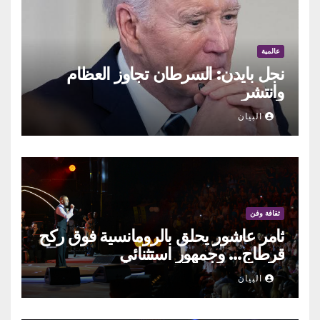
عالمية
نجل بايدن: السرطان تجاوز العظام
وانتشر
البيان
ثقافة وفن
ثامر عاشور يحلق بالرومانسية فوق ركح
قرطاج… وجمهور استثنائي
البيان