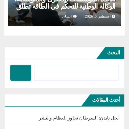
الوكالة الوطنية للتحكّم في الطاقة تطلق
مشروع الطاقة الشمسية الفولطاضوئية
أغسطس 6, 2026
البيان
البحث
أحدث المقالات
نجل بايدن: السرطان تجاوز العظام وانتشر