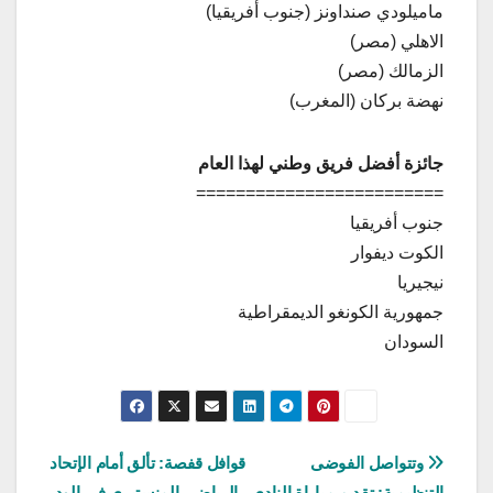
ماميلودي صنداونز (جنوب أفريقيا)
الاهلي (مصر)
الزمالك (مصر)
نهضة بركان (المغرب)
جائزة أفضل فريق وطني لهذا العام
=========================
جنوب أفريقيا
الكوت ديفوار
نيجيريا
جمهورية الكونغو الديمقراطية
السودان
تصفّح
وتتواصل الفوضى
قوافل قفصة: تألق أمام الإتحاد
التنظيمية: تقديم مباراة النادي
الرياضي المنستيري في الود،