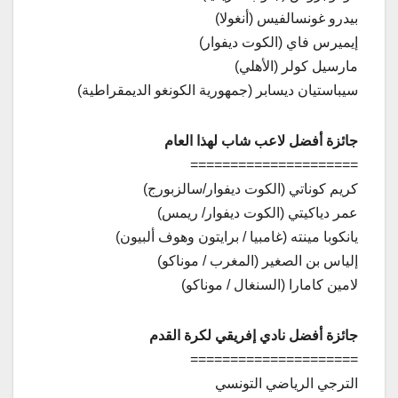
بيدرو غونسالفيس (أنغولا)
إيميرس فاي (الكوت ديفوار)
مارسيل كولر (الأهلي)
سيباستيان ديسابر (جمهورية الكونغو الديمقراطية)
جائزة أفضل لاعب شاب لهذا العام
=====================
كريم كوناتي (الكوت ديفوار/سالزبورج)
عمر دياكيتي (الكوت ديفوار/ ريمس)
يانكوبا مينته (غامبيا / برايتون وهوف ألبيون)
إلياس بن الصغير (المغرب / موناكو)
لامين كامارا (السنغال / موناكو)
جائزة أفضل نادي إفريقي لكرة القدم
=====================
الترجي الرياضي التونسي