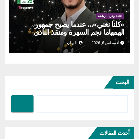
ثقافة وفن
رياضة
«كلنا نغني»… عندما يصبح جمهور
الهمهاما نجم السهرة ومنقذ النادي
أغسطس 6, 2026
البيان
البحث
أحدث المقالات