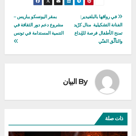
تصفّح
في رواقها بالبلفيدير:
بمقر اليونسكو بباريس –
الفنانة التشكيلية منال كرّيد
مشروع دعم دور الثقافة في
المقالات
تمنح الأطفال فرصة للإبداع
التنمية المستدامة في تونس
والتألّق الفنّي
By
البيان
ذات صلة