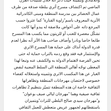
واللامادي وتثمينه”حيث ذكر أنه خلال ستينات القرن
الماضي تم اكتشاف مسرح أثري ببلطة صدفة من طرف
عمال الحضائر بين مدرسة المنطقة ومبنى الكاتدرائية
الأثرية المعروف باسم”زاوية القنارة” كما عثروا حسب
المرجع ذاته على أحواض ملاصقة له يبدو أنها كانت
تشكّل معصرة للعنب أو للزيتون مما يكسب هذا المسرح
طابعا خاصا ونادرا وأضاف صاحب هذا الأثر أنه نظرا لعدم
قدرة الدولة آنذاك على حماية هذا المسرح الاثري
والإستثمار فيه فقد وقع ردمه بالتراب حماية له حتى
تحين الفرصة لاهتمام الدولة به والكشف عنه وتبعا لهذا
المعطى توجّه آهالي المنطقة الى السلط المعنية لنفض
الغبار عن هذا المكسب الاثري وتثمينه واستغلاله كفضاء
خصوصي لاحتضان مهرجانات المنطقة وتظاهراتها
الثقافية خاصة ان هذه المنطقة تتميّز بتنظيم 2 تظاهرات
ثقافية صيفية وهما “مهرجان ليالي صيف بوعوان”
و”مهرجان سيدي صالح البلطي للتراث”ويتميزان
باستقطابهم لجمهور عريض متعطش للعمل الثقافي