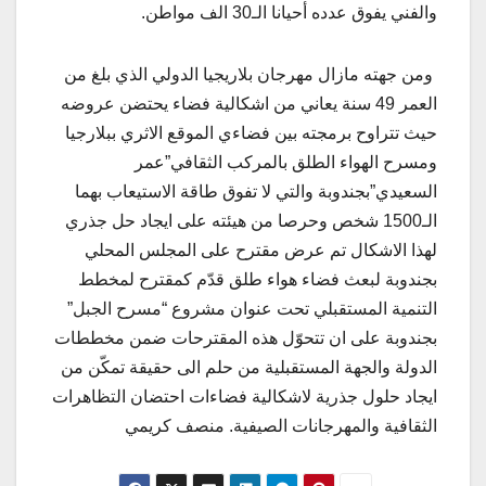
والفني يفوق عدده أحيانا الـ30 الف مواطن.
ومن جهته مازال مهرجان بلاريجيا الدولي الذي بلغ من
العمر 49 سنة يعاني من اشكالية فضاء يحتضن عروضه
حيث تتراوح برمجته بين فضاءي الموقع الاثري ببلارجيا
ومسرح الهواء الطلق بالمركب الثقافي”عمر
السعيدي”بجندوبة والتي لا تفوق طاقة الاستيعاب بهما
الـ1500 شخص وحرصا من هيئته على ايجاد حل جذري
لهذا الاشكال تم عرض مقترح على المجلس المحلي
بجندوبة لبعث فضاء هواء طلق قدّم كمقترح لمخطط
التنمية المستقبلي تحت عنوان مشروع “مسرح الجبل”
بجندوبة على ان تتحوّل هذه المقترحات ضمن مخططات
الدولة والجهة المستقبلية من حلم الى حقيقة تمكّن من
ايجاد حلول جذرية لاشكالية فضاءات احتضان التظاهرات
الثقافية والمهرجانات الصيفية. منصف كريمي