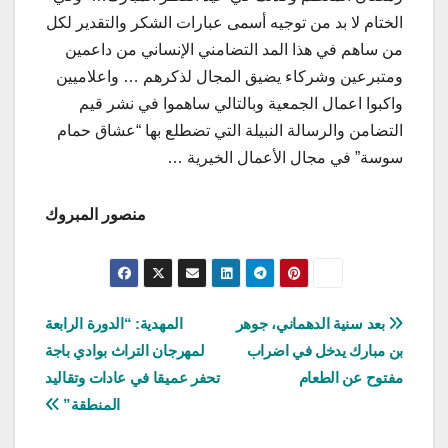
الختام لا بد من توجيه أسمى عبارات الشكر والتقدير لكل
من ساهم في هذا المد التضامني الإنساني من داعمين
ومتبرعين وشركاء يضيق المجال لذكرهم … واعلاميين
واكبوا اعمال الجمعية وبالتالي ساهموا في نشر قيم
التضامن والرسالة النبيلة التي تضطلع بها “عشاق حمام
سوسة” في مجال الأعمال الخيرية …
منصور المبروك
تصفّح
بعد سنية الدهماني، جوهر
المهدية: “الدورة الرابعة
بن مبارك يدخل في اضراب
لمهرجان التراث بوادي باجة
المقالات
مفتوح عن الطعام‎
تحفر عميقا في عادات وتقاليد
المنطقة”