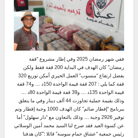
ففي شهر رمضان 2025 وفي إطار مشروع “قفة
رمضان” كان الهدف في البداية 200 قفة فقط ولكن
بفضل ارتفاع “منسوب” العمل الخيري أمكن توزيع 320
قفة كما يلي : 207 قفة قيمة الواحدة 150د … و74 قفة
قيمة الواحدة 135د … و39 قفة قيمة الواحدة 80د …
وذلك بقيمة جملية تجاوزت 44 ألف دينار وفي ما يتعلق
ببرنامج “إفطار صائم” كان الهدف 1000 وجبة إفطار وتم
توفير 2926 وجبة … وذلك بالتعاون مع “دار سهلول” أما
عن كسوة العيد فقد صرح لنا السيد محمد أمين الوسلاتي
رئيس جمعية “عشاق حمام سوسة” قائلا :”كان هدفنا