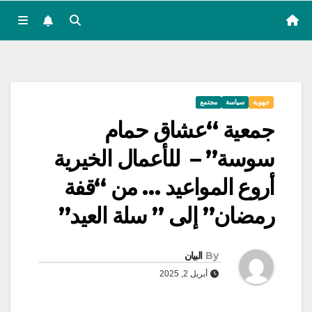
جهوية
سياسة
مجتمع
جمعية “عشاق حمام
سوسة” – للأعمال الخيرية
أروع المواعيد … من “قفة
رمضان” إلى ” سلة العيد”
By
البيان
أبريل 2, 2025