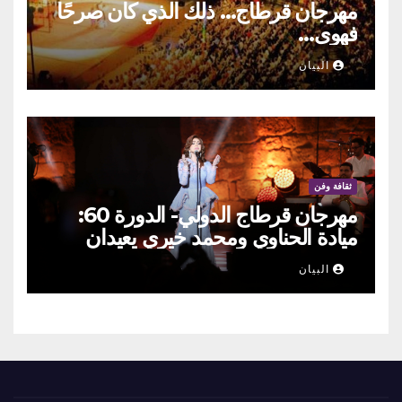
مهرجان قرطاج… ذلك الذي كان صرحًا
فهوى…
البيان
ثقافة وفن
مهرجان قرطاج الدولي- الدورة 60:
ميادة الحناوي ومحمد خيري يعيدان
الطرب السوري إلى ركح قرطاج
البيان