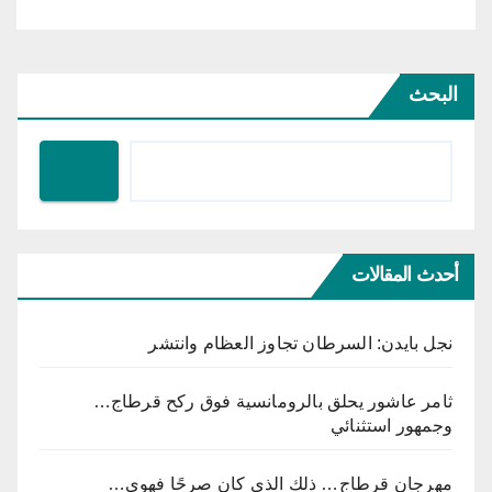
البحث
أحدث المقالات
نجل بايدن: السرطان تجاوز العظام وانتشر
ثامر عاشور يحلق بالرومانسية فوق ركح قرطاج…
وجمهور استثنائي
مهرجان قرطاج… ذلك الذي كان صرحًا فهوى…