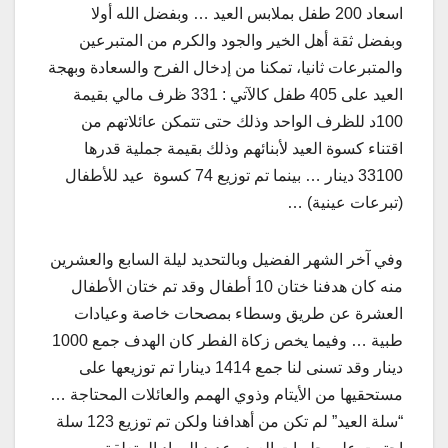
اسعاد 200 طفل بملابس العيد … وبفضل الله أولا
وبفضل ثقة أهل الخير والجود والكرم من المتبرعين
والمتبرعات ثانيا، تمكنا من إدخال الفرح والسعادة وبهجة
العيد على 405 طفل كالآتي : 331 ظرف مالي بقيمة
100د للظرف الواحد وذلك حتى تتمكن عائلاتهم من
اقتناء كسوة العيد لأبنائهم وذلك بقيمة جملية قدرها
33100 دينار … بينما تم توزيع 74 كسوة عيد للأطفال
(تبرعات عينية) …
وفي آخر الشهر الفضيل وبالتحديد ليلة السابع والعشرين
منه كان هدفنا ختان 10 أطفال وقد تم ختان الأطفال
العشرة عن طريق وسطاء بمصحات خاصة وعيادات
طبية … وفيما يخص زكاة الفطر كان الهدف جمع 1000
دينار وقد تسنى لنا جمع 1414 دينارا تم توزيعها على
مستحقيها من الأيتام وذوي الهمم والعائلات المحتاجة …
“سلة العيد” لم تكن من أهدافنا ولكن تم توزيع 123 سلة