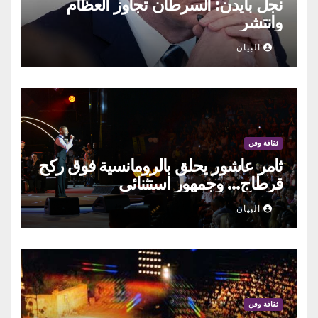
نجل بايدن: السرطان تجاوز العظام
وانتشر
البيان
ثقافة وفن
ثامر عاشور يحلق بالرومانسية فوق ركح
قرطاج… وجمهور استثنائي
البيان
ثقافة وفن