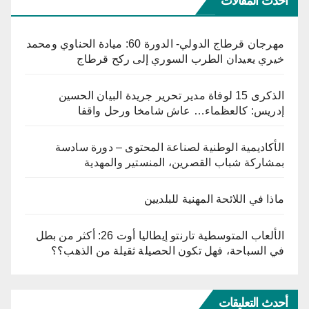
أحدث المقالات
مهرجان قرطاج الدولي- الدورة 60: ميادة الحناوي ومحمد
خيري يعيدان الطرب السوري إلى ركح قرطاج
الذكرى 15 لوفاة مدير تحرير جريدة البيان الحسين
إدريس: كالعظماء… عاش شامخا ورحل واقفا
الأكاديمية الوطنية لصناعة المحتوى – دورة سادسة
بمشاركة شباب القصرين، المنستير والمهدية
ماذا في اللائحة المهنية للبلديين
الألعاب المتوسطية تارنتو إيطاليا أوت 26: أكثر من بطل
في السباحة، فهل تكون الحصيلة ثقيلة من الذهب؟؟
أحدث التعليقات