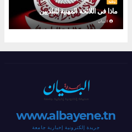
وطنية
ماذا في اللائحة المهنية للبلديين
البيان
www.albayene.tn
جريدة إلكترونية إخبارية جامعة