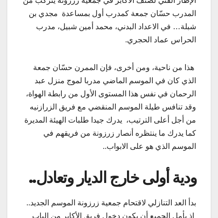
الإطار الفني لصنف الأكابر في جمعية زرزونة يتركّب من
المدرب حسّان جمعة كمدرب أول بمساعدة مجدي بن
شبلة… في الاعداد البدني، محمد أمين شبيل، مدرب
الحراس عماد الحجري.
هذا من ناحية، ومن أخرى، فإن الممرن حسّان جمعة
الذي كان في الموسم الماضي مدربا لموج منزل عبد
الرحمان في نفس هذا المستوى الأول من رابطة الهواة،
وقد تنافس طيلة الموسم المنقضي مع فريق الزرازنيه
من أجل أعلى الترتيب، يدرك جيدا طلبات الهيئة المديرة
كما يدرك ما ينتظره أنصار زرزونة من فريقهم في
الموسم الذي هو على الابواب..
ودية أولى خارج الديار وتعادل..
بدأ العد التنازلي لاقتحام جمعية زرزونة الموسم الجديد..
إذ يأمل الجميع أن يكون دخول فريق الأكابر من الباب