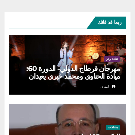
ربما قد فاتك
ثقافة وفن
مهرجان قرطاج الدولي- الدورة 60:
ميادة الحناوي ومحمد خيري يعيدان
الطرب السوري إلى ركح قرطاج
البيان
مختلفات