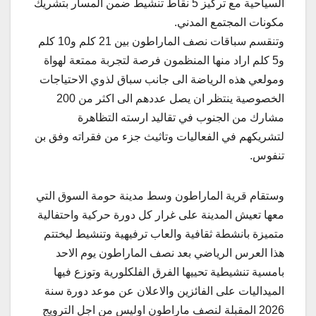
السياحية مع تركيز 5 نقاط تنشيط ضمن المسار بتشريك
مكونات المجتمع المدني.
وتنقسم سباقات نصف الماراطون بين 21 كلم و10 كلم
و5 كلم اراد منها المنظمون فرصة لتجربة ممتعة لهواة
ومولعي هذه الرياضة الى جانب سباق لذوي الاحتياجات
الخصوصية ينتظر ان يصل عددهم الى اكثر من 200
مشارك من الجنوب في تقاليد ارسته التظاهرة
لتشريكهم في الفعاليات وتاثيث جزء من فقراته وفق بن
تنفوس.
وستقام قرية الماراطون وسط مدينة حومة السوق التي
معها تعيش المدينة على غرار كل دورة حركية واحتفالية
متميزة بانشطة ثقافية والعاب ترفيهية وتنشيط ليختتم
هذا العرس الرياضي بعد نصف الماراطون يوم الاحد
بامسية تنشيطية تحييها الفرق الفلكلورية وتوزع فيها
الميداليات على الفائزين والاعلان عن موعد دورة سنة
2026 المقبلة لنصف ماراطون اوليس من اجل الترويج