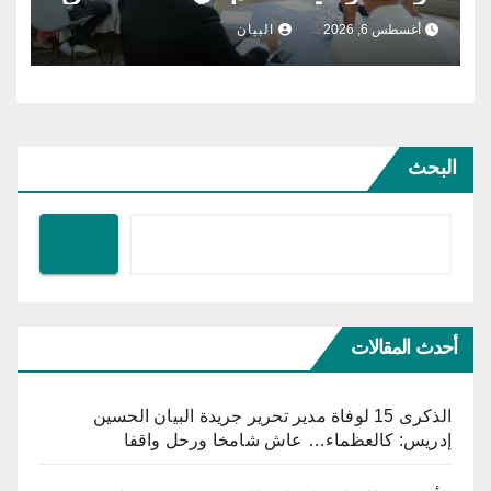
مشروع الطاقة الشمسية الفولطاضوئية
أغسطس 6, 2026
البيان
البحث
أحدث المقالات
الذكرى 15 لوفاة مدير تحرير جريدة البيان الحسين
إدريس: كالعظماء… عاش شامخا ورحل واقفا