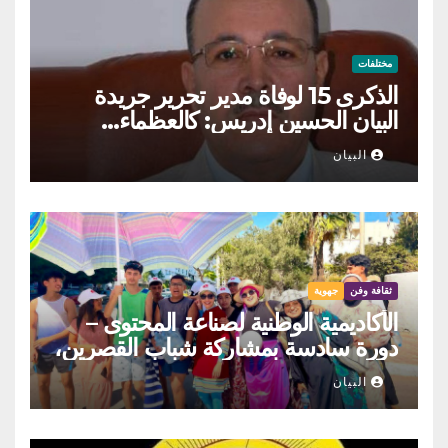
مختلفات
الذكرى 15 لوفاة مدير تحرير جريدة
البيان الحسين إدريس: كالعظماء…
عاش شامخا ورحل واقفا
البيان
ثقافة وفن
جهوية
الأكاديمية الوطنية لصناعة المحتوى –
دورة سادسة بمشاركة شباب القصرين،
المنستير والمهدية
البيان