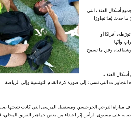
جميع أشكال العنف التي
ا حدث يُعدّ تجاوزًا
رّطه، أفرادًا أو
، وأنّها
 وشفافية، وفق ما تسمح
 أشكال العنف،
تجاوزات التي تسيء إلى صورة كرة القدم التونسية وإلى الرياضة
 أنّ الحكم هيثم الطرابلسي قرّر في الدقيقة 72 إيقاف مباراة الترجي الجرجيسي ومستقبل المرسى التي كانت نتيجتها صف
صابة على مستوى الرأس إثر اعتداء من بعض جماهير الفريق المحلي، ق