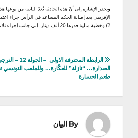
وتجدر الإشارة إلى أنّ هذه الحادثة تُعدّ الثانية من نوعها ه
2) وخطية مالية قدرها 20 ألف دينار، إلى جانب إجراء ثلاث مباريات دون حضور الجمهور.
تصفّح
الرابطة المحترفة الاولى – ا
الصدارة… “نازلة” للعكّارة… وللملعب التونسي ت
المقالات
طعم الخسارة
By
البيان