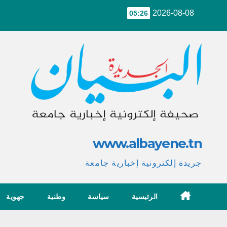
Ski
2026-08-08
05:26
t
conten
www.albayene.tn
جريدة إلكترونية إخبارية جامعة
الرئيسية
سياسة
وطنية
جهوية